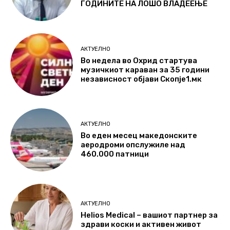
ГОДИНИТЕ НА ЛОШО ВЛАДЕЕЊЕ
АКТУЕЛНО
Во недела во Охрид стартува
музичкиот караван за 35 години
независност објави Скопје1.мк
АКТУЕЛНО
Во еден месец македонските
аеродроми опслужиле над
460.000 патници
АКТУЕЛНО
Helios Medical – вашиот партнер за
здрави коски и активен живот