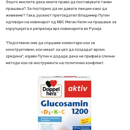
Зошто мислите дека имате право да поставувате такви
прашања? За постојано да ни давате лекции како да
живееме? Така, рускиот претседател Владимир Путин
одговори на новинарот од NBC Меган Кели на прашање за
корупцијата и репресија врз новинарите во Русија.
“Подготвени сме да слушаме коментари кои се
конструктивни, кои имаат за цел да создадат врски,
средина”, изјави Путин и додаде дека не прифаќа слични
методи кои се инструменти на политички конфликт.