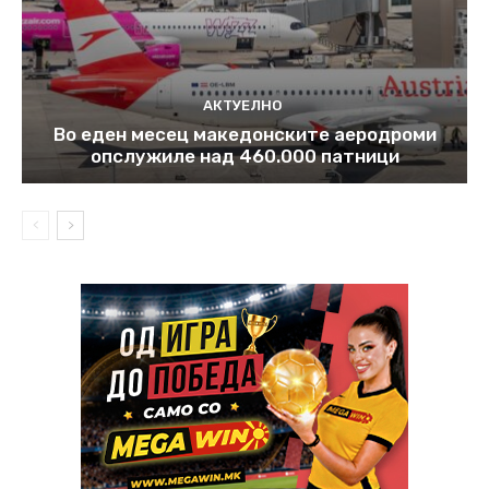
АКТУЕЛНО
Во еден месец македонските аеродроми
опслужиле над 460.000 патници