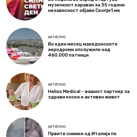
музичкиот караван за 35 години
независност објави Скопје1.мк
АКТУЕЛНО
Во еден месец македонските
аеродроми опслужиле над
460.000 патници
АКТУЕЛНО
Helios Medical – вашиот партнер за
здрави коски и активен живот
АКТУЕЛНО
Првите снимки од Италија по