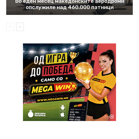
Во еден месец македонските аеродроми
опслужиле над 460.000 патници