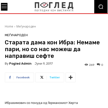
Home
Меѓународен
МЕЃУНАРОДЕН
Старата дама кон Ибра: Немаме
пари, но со нас можеш да
направиш сефте
By
Pogled Admin
Јуни 9, 2017
269
0
Facebook
Twitter
Ибрахимович со понуда од Германскиот Херта