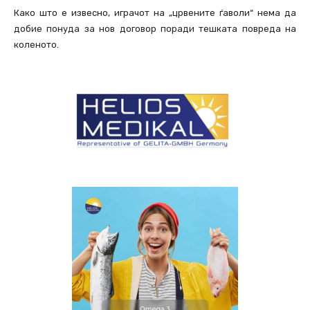
Како што е извесно, играчот на „црвените ѓаволи“ нема да
добие понуда за нов договор поради тешката повреда на
коленото.