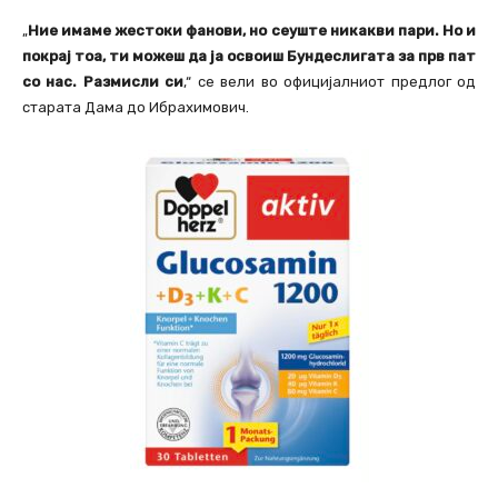
„
Ние имаме жестоки фанови, но сеуште никакви пари. Но и
покрај тоа, ти можеш да ја освоиш Бундеслигата за прв пат
со нас. Размисли си
,“ се вели во официјалниот предлог од
старата Дама до Ибрахимович.