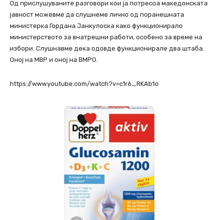
Од прислушуваните разговори кои ја потресоа македонската
јавност можевме да слушнеме лично од поранешната
министерка Гордана Јанкулоска како функционирало
министерството за внатрешни работи, особено за време на
избори. Слушнавме дека одовде функционирале два штаба.
Оној на МВР и оној на ВМРО.
https://www.youtube.com/watch?v=c1r6_RKAb1o