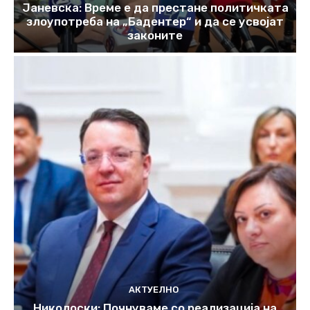
Јаневска: Време е да престане политичката
злоупотреба на „Бадентер“ и да се усвојат
законите
АКТУЕЛНО
Николоски: Почнуваме со реализација на