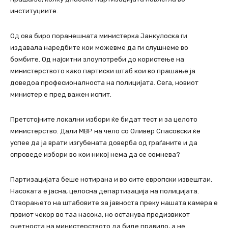
институциите.
Од ова биро поранешната министерка Јанкулоска ги
издавала наредбите кои можевме да ги слушнеме во
бомбите. Од најситни злоупотреби до користење на
министерството како партиски штаб кои во прашање ја
доведоа професионалноста на полицијата. Сега, новиот
министер е пред важен испит.
Претстојните локални избори ќе бидат тест и за целото
министерство. Дали МВР на чело со Оливер Спасовски ќе
успее да ја врати изгубената доверба од граѓаните и да
спроведе избори во кои никој нема да се сомнева?
Партизацијата беше нотирана и во сите европски извештаи.
Насоката е јасна, целосна департизација на полицијата.
Отворањето на штабовите за јавноста преку нашата камера е
првиот чекор во таа насока, но останува предизвикот
очетноста на министерството да биде правило, а не