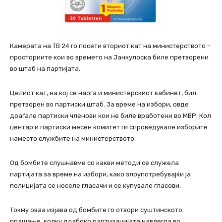
Камерата на ТВ 24 го посети вториот кат на министерството –
просториите кои во времето на Јанкулоска биле претворени
во штаб на партијата.
Целиот кат, на кој се наоѓа и министерскиот кабинет, бил
претворен во партиски штаб. За време на избори, овде
доаѓале партиски членови кои не биле вработени во МВР. Кол
центар и партиски месен комитет ги спроведувале изборите
наместо службите на министерството.
Од бомбите слушнавме со какви методи се служела
партијата за време на избори, како злоупотребувајќи ја
полицијата се носеле гласачи и се купувале гласови.
Токму оваа изјава од бомбите го отвори суштинското
прашање, колку длабоко партизацијата навлегла во