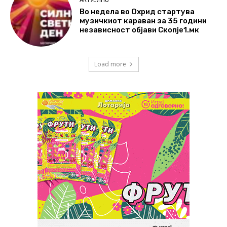
АКТУЕЛНО
Во недела во Охрид стартува
музичкиот караван за 35 години
независност објави Скопје1.мк
Load more