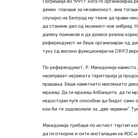
Погрешија во 1991 г. кога го организираа
демек гласаше за независност, ама тогаш
случајно на Белград му текне да прави не
да станеме дел од можниот нов хибрид. 
далеку поинаков и да донесе реална корис
референдумот не беше организиран од дис
туку од високи функционери на СФРЈ верн
По референдумот, Р. Македонија наместо д
населуваат нејзината територија ја прод
прашања. Беше наметнато мислењето дека
мразиш. Да ги мразиш Албанците, да ги мр
недостојни луѓе способни да бидат само о
кои би те задоволиле за „две червени“. Ту
Македонија требаше по истиот тертип ког
да ги откорне и сите инсталации на КОС и 