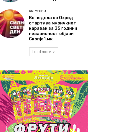
АКТУЕЛНО
Во недела во Охрид
стартува музичкиот
караван за 35 години
независност објави
Скопје1.мк
Load more