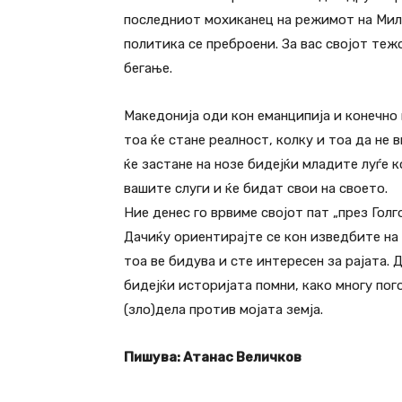
последниот мохиканец на режимот на Мил
политика се преброени. За вас својот теж
бегање.
Македонија оди кон еманципија и конечно 
тоа ќе стане реалност, колку и тоа да не
ќе застане на нозе бидејќи младите луѓе к
вашите слуги и ќе бидат свои на своето.
Ние денес го врвиме својот пат „през Гол
Дачиќу ориентирајте се кон изведбите на
тоа ве бидува и сте интересен за рајата.
бидејќи историјата помни, како многу по
(зло)дела против мојата земја.
Пишува: Атанас Величков