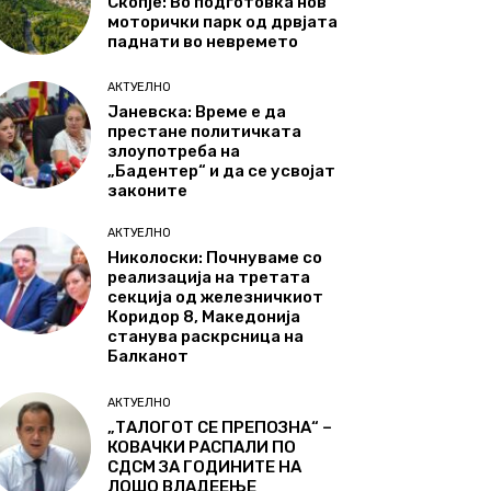
Скопје: Во подготовка нов
моторички парк од дрвјата
паднати во невремето
АКТУЕЛНО
Јаневска: Време е да
престане политичката
злоупотреба на
„Бадентер“ и да се усвојат
законите
АКТУЕЛНО
Николоски: Почнуваме со
реализација на третата
секција од железничкиот
Коридор 8, Македонија
станува раскрсница на
Балканот
АКТУЕЛНО
„ТАЛОГОТ СЕ ПРЕПОЗНА“ –
КОВАЧКИ РАСПАЛИ ПО
СДСМ ЗА ГОДИНИТЕ НА
ЛОШО ВЛАДЕЕЊЕ