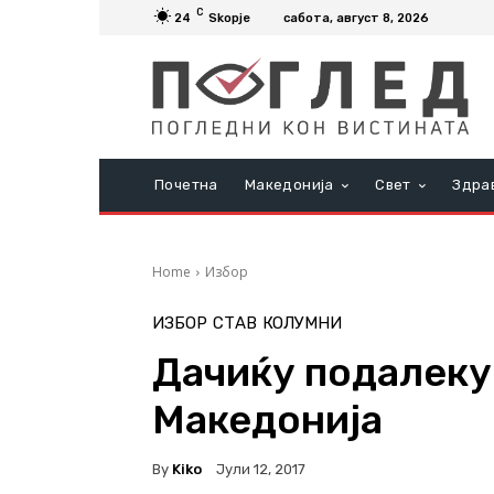
C
24
Skopje
сабота, август 8, 2026
Почетна
Македонија
Свет
Здра
Home
Избор
ИЗБОР
СТАВ
КОЛУМНИ
Дачиќу подалеку
Македонија
By
Kiko
Јули 12, 2017