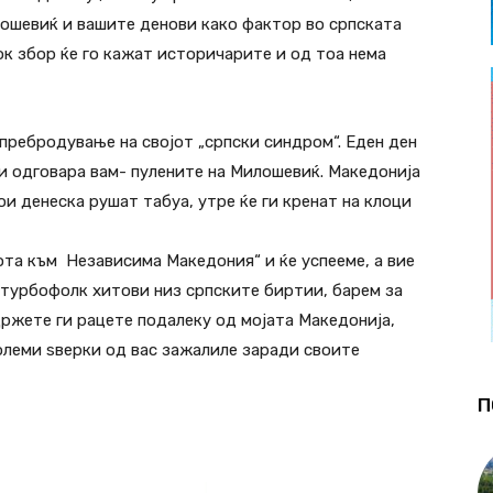
ошевиќ и вашите денови како фактор во српската
ок збор ќе го кажат историчарите и од тоа нема
пребродување на својот „српски синдром“. Еден ден
 ви одговара вам- пулените на Милошевиќ. Македонија
ои денеска рушат табуа, утре ќе ги кренат на клоци
гота към Независима Македония“ и ќе успееме, а вие
 турбофолк хитови низ српските биртии, барем за
 Држете ги рацете подалеку од мојата Македонија,
големи ѕверки од вас зажалиле заради своите
П