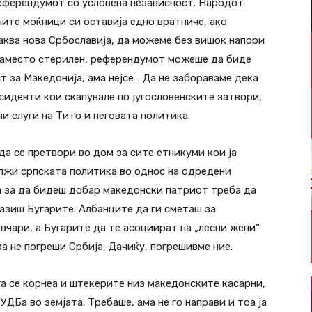
 референдумот со условена независност. Народот
ните моќници си оставија едно вратниче, ако
каква нова Србославија, да можеме без вишок напори
Наместо стерилен, референдумот можеше да биде
т за Македонија, ама нејсе… Да не забораваме дека
иденти кои скапувале по југословенските затвори,
и слуги на Тито и неговата политика.
а се претвори во дом за сите етникуми кои ја
олжи српската политика во однос на одредени
 за да бидеш добар македонски патриот треба да
азиш Бугарите. Албанците да ги сметаш за
вчари, а Бугарите да те асоциират на „лесни жени“
ка не погреши Србија, Дачиќу, погрешивме ние.
а се корнеа и штекерите низ македонските касарни,
УДБа во земјата. Требаше, ама не го направи и тоа ја