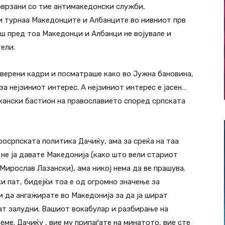
 поврзани со тие антимакедонски служби,
ги турнаа Македонците и Албанците во нивниот прв
ш пред тоа Македонци и Албанци не војувале и
ели.
оверени кадри и посматраше како во Јужна бановина,
за нејзиниот интерес. А нејзиниот интерес е јасен…
лкански бастион на православието според српската
осрпската политика Дачиќу, ама за среќа на таа
 не ја давате Македонија (како што вели стариот
ирослав Лазански), ама никој нема да ве прашува.
и пат, бидејќи тоа е од огромно значење за
и да ангажирате во Македонија за да ја шират
ат залудни. Вашиот вокабулар и разбирање на
еме. Дачиќу , вие му припаѓате на минатото, вие сте