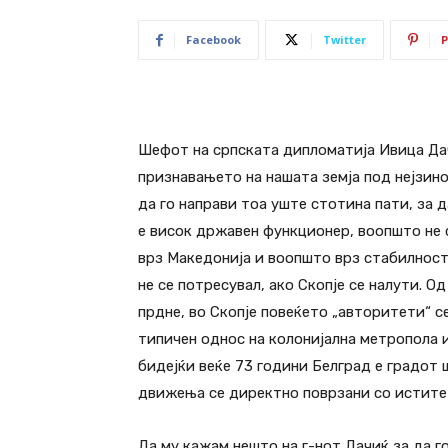
Facebook
Twitter
P
Шефот на српската дипломатија Ивица Да
признавањето на нашата земја под нејзин
да го направи тоа уште стотина пати, за д
е висок државен функционер, воопшто не 
врз Македонија и воопшто врз стабилност
не се потресувал, ако Скопје се налути. О
прдне, во Скопје повеќето „авторитети“ с
типичен однос на колонијална метропола и
бидејќи веќе 73 години Белград е градот ш
движења се директно поврзани со истите 
Да му кажам нешто на г-нот Дачиќ за да г