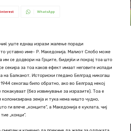
interest
WhatsApp
чиќ уште еднаш изрази жалење поради
ото уставно име- Р. Македонија. Малиот Слобо може
а им се додвори на Грците, бидејќи и покрај тоа што
се секира за тоа каков ефект имаат неговите испади
а на Балканот. Историски гледано Белград никогаш
д 1944 секогаш било обратно, ако во Белград некој
е покакуваат (без извинување за изразите). Тоа е
 колонизирана земја и тука нема ништо чудно,
то ги влече „конците“, а Македонија е куклата, чиј
тие „конци“.
о смирам и конечно да прекине да жали за одлуката