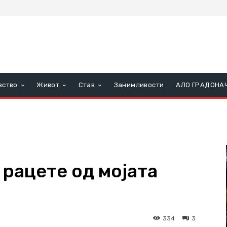
вство
Живот
Став
Занимливости
АЛО ГРАДОНА
 рацете од мојата
334
3