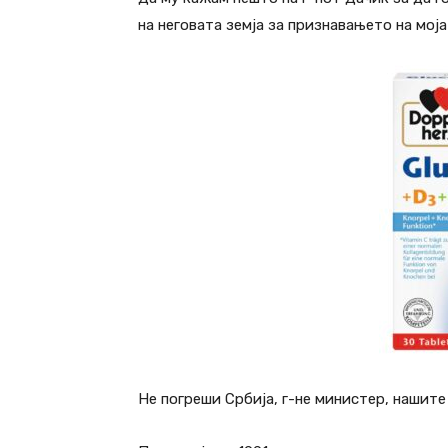
на неговата земја за признавањето на моја
Не погреши Србија, г-не министер, нашите