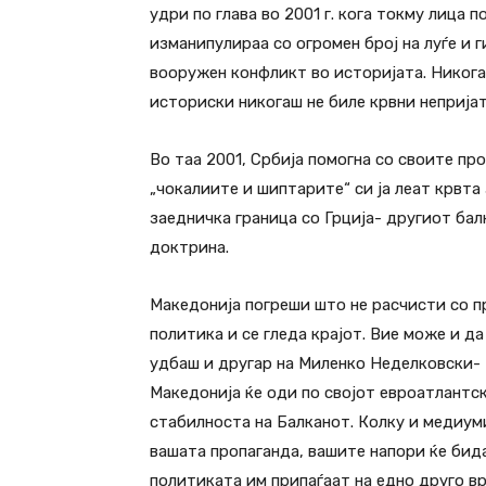
удри по глава во 2001 г. кога токму лица
изманипулираа со огромен број на луѓе и 
вооружен конфликт во историјата. Никога
историски никогаш не биле крвни непријат
Во таа 2001, Србија помогна со своите пр
„чокалиите и шиптарите“ си ја леат крвта 
заедничка граница со Грција- другиот ба
доктрина.
Македонија погреши што не расчисти со пр
политика и се гледа крајот. Вие може и да
удбаш и другар на Миленко Неделковски- М
Македонија ќе оди по својот евроатлантск
стабилноста на Балканот. Колку и медиум
вашата пропаганда, вашите напори ќе бид
политиката им припаѓаат на едно друго вр