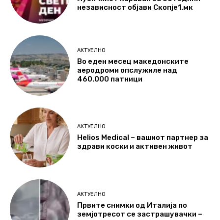
независност објави Скопје1.мк
АКТУЕЛНО
Во еден месец македонските
аеродроми опслужиле над
460.000 патници
АКТУЕЛНО
Helios Medical – вашиот партнер за
здрави коски и активен живот
АКТУЕЛНО
Првите снимки од Италија по
земјотресот се застрашувачки –