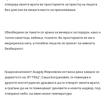
отворија своите врати во просториите за престој на лицата
без дом кои ќе имаата место за преноќевање.
Обезбедени се пакети со храна за вечера и за појадок, како и
топли напитоци, ќебиња, тоалети. Во просториите ќе им и
медицинска нега, а посебни лица ќе се грижат за нивната
безбедност.
Градоначалникот Андреј Жерновски истакна дека заедно со
директото на ЈП “ПОЦ”, Саша Богдановиќ, ги повикува и
другите институции во државата да ги отворат своите врати,
а граѓани да не ги поминуваат деновите и ноќите надвор, под
отворено небо, на овие ниски температури.