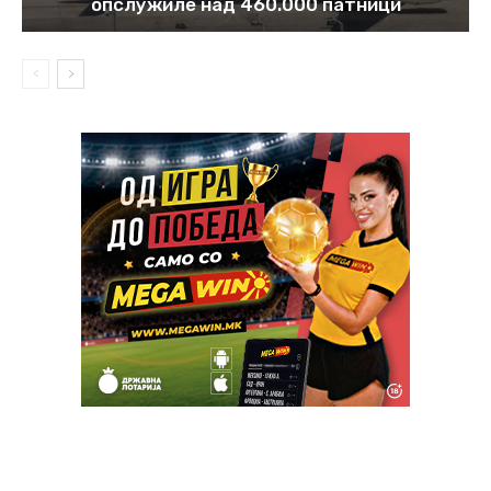
опслужиле над 460.000 патници