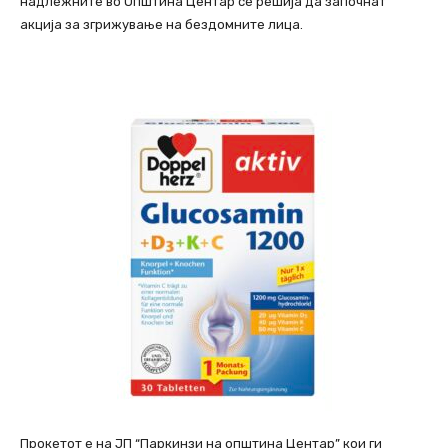
надлежните во Општина Центар се решија да започнат
акција за згрижување на бездомните лица.
Прокетот е на ЈП “Паркинзи на општина Центар” кои ги