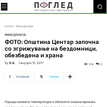
Home
Македонија
МАКЕДОНИЈА
ФОТО: Општина Центар започна
со згрижување на бездомници,
обезбедена и храна
By
S.s.
Јануари 10, 2017
314
0
Facebook
Twitter
Поради ниските температури и обилните снежни врнежи,