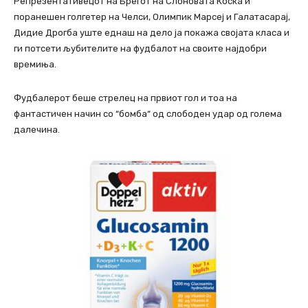
Репрезентативецот на Брегот на Слоновата Коска и
поранешен голгетер на Челси, Олимпик Марсеј и Галатасарај,
Дидие Дрогба уште еднаш на дело ја покажа својата класа и
ги потсети љубителите на фудбалот на своите најдобри
времиња.
Фудбалерот беше стрелец на првиот гол и тоа на
фантастичен начин со “бомба“ од слободен удар од голема
далечина.