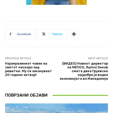
Facebook
Twitter
PREVIOUS ARTICLE
NEXT ARTICLE
Најомразениот човек на
(ВИДЕО) Новиот директор
светот наскоро зад
на МЕПСО, Љупчо Зиков
решетки: Му се закануваат
смета дека Груевски
20 години затвор!
најдобро ја водел
економијата во Македонија
ПОВРЗАНИ ОБЈАВИ