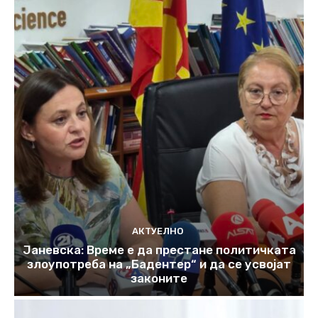
АКТУЕЛНО
Јаневска: Време е да престане политичката
злоупотреба на „Бадентер“ и да се усвојат
законите