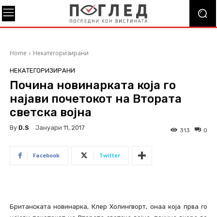
Home
Некатегоризирани
НЕКАТЕГОРИЗИРАНИ
Почина новинарката која го
најави почетокот на Втората
светска војна
By
D.S
Јануари 11, 2017
313
0
Facebook
Twitter
Британската новинарка, Клер Холингворт, онаа која прва го