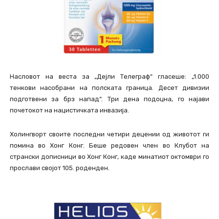
Насловот на веста за „Дејли Телеграф“ гласеше: „1.000
тенкови насобрани на полската граница. Десет дивизии
подготвени за брз напад“. Три дена подоцна, го најави
почетокот на нацистичката инвазија.
Холингворт своите последни четири децении од животот ги
помина во Хонг Конг. Беше редовен член во Клубот на
странски дописници во Хонг Конг, каде минатиот октомври го
прослави својот 105. роденден.