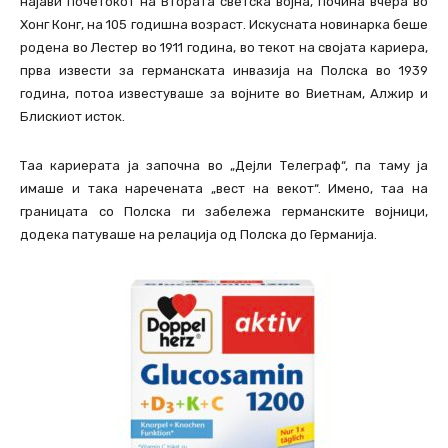
најави почетокот на Втората светска војна, почина вчера во
Хонг Конг, на 105 годишна возраст. Искусната новинарка беше
родена во Лестер во 1911 година, во текот на својата кариера,
прва извести за германската инвазија на Полска во 1939
година, потоа известуваше за војните во Виетнам, Алжир и
Блискиот исток.
Таа кариерата ја започна во „Дејли Телеграф“, па таму ја
имаше и така наречената „вест на векот“. Имено, таа на
границата со Полска ги забележа германските војници,
додека патуваше на релација од Полска до Германија.