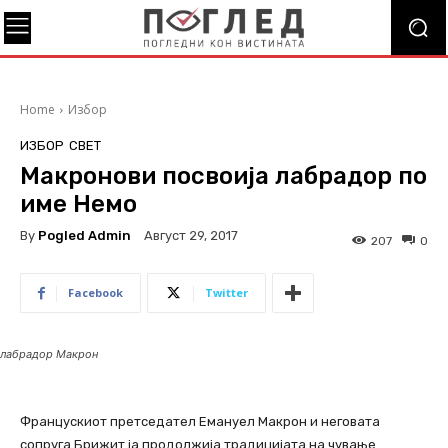
Home
Избор
ИЗБОР
СВЕТ
Макронови посвоија лабрадор по
име Немо
By
Pogled Admin
Август 29, 2017
207
0
Facebook
Twitter
лабрадор Макрон
Францускиот претседател Емануел Макрон и неговата
сопруга Брижит ја продолжија традицијата на чување