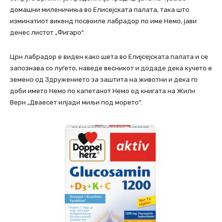
домашни миленичиња во Елисејската палата, така што
изминатиот викенд посвоиле лабрадор по име Немо, јави
денес листот „Фигаро“.
Црн лабрадор е виден како шета во Елијсејската палата и се
запознава со луѓето, наведе весникот и додаде дека кучето е
земено од Здружението за заштита на животни и дека го
доби името Немо по капетанот Немо од книгата на Жилн
Верн „Дваесет илјади миљи под морето“.