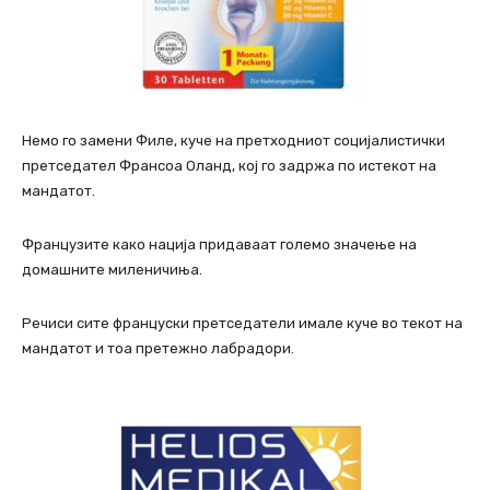
Немо го замени Филе, куче на претходниот социјалистички
претседател Франсоа Оланд, кој го задржа по истекот на
мандатот.
Французите како нација придаваат големо значење на
домашните миленичиња.
Речиси сите француски претседатели имале куче во текот на
мандатот и тоа претежно лабрадори.