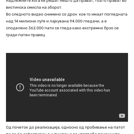
надлежните кога ќе решат нешто да прават, тоа го прават во
вистинска смисла на зборот.
Во следното видео снимено со дрон кое го имаат погледната
над 14 милиони луѓе и лајкувана 94.000 гледачи, а е
споделено 362.000 пати се гледа како екстремно брзо се
гради патен правец.
Од почеток до реализација, односно од пробивање на патот