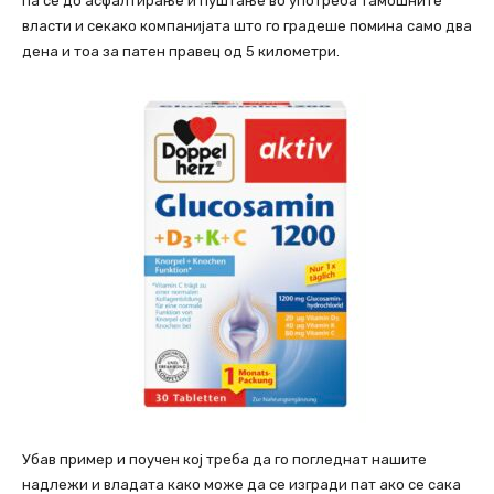
па се до асфалтирање и пуштање во употреба тамошните
власти и секако компанијата што го градеше помина само два
дена и тоа за патен правец од 5 километри.
Убав пример и поучен кој треба да го погледнат нашите
надлежи и владата како може да се изгради пат ако се сака