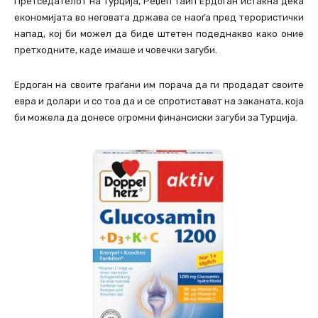
Претседателот на Турција, Реџеп Таип Ердоган истакна дека
економијата во неговата држава се наоѓа пред терористички
напад, кој би можел да биде штетен подеднакво како оние
претходните, каде имаше и човечки загуби.
Ердоган на своите граѓани им порача да ги продадат своите
евра и долари и со тоа да и се спротистават на заканата, која
би можела да донесе огромни финансиски загуби за Турција.