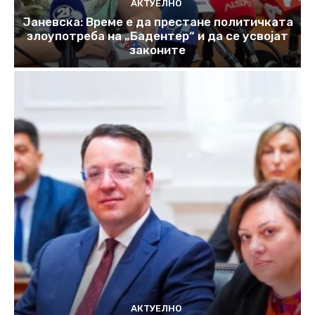
АКТУЕЛНО
Јаневска: Време е да престане политичката
злоупотреба на „Бадентер“ и да се усвојат
законите
АКТУЕЛНО