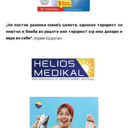
„Не постои разлика помеѓу целите, односно терорист со
пиштол и бомба во рацете или терорист кој има долари и
евра во себе“
, изјави Ердоган.