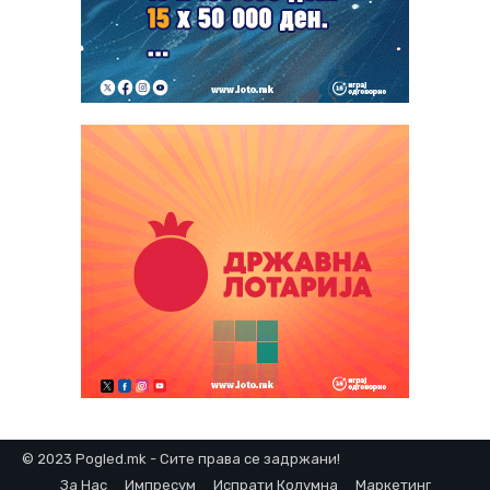
© 2023 Pogled.mk - Сите права се задржани!
За Нас
Импресум
Испрати Колумна
Маркетинг