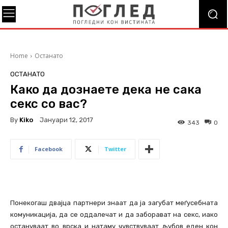
Home
Останато
ОСТАНАТО
Како да дознаете дека не сака
секс со вас?
By
Kiko
Јануари 12, 2017
343
0
Facebook
Twitter
Понекогаш двајца партнери знаат да ја загубат меѓусебната
комуникација, да се оддалечат и да заборават на секс, иако
остануваат во врска и натаму чувствуваат љубов еден кон