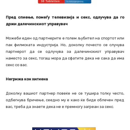
Пред спиење, помеѓу телевизија и секс, одлучува да го
држи далечинскиот управувач
Можеби еден од партнерите е голем љубител на спортот или
пак филмската индустрија. Но, доколку почесто се случува
партнерот да се одлучува за далечинскиот управувач
наместо за секс, тогаш мора да сфатите дека не сака да има
секс со вас.
Негрижа кон хигиена
Доколку вашиот партнер повеќе не се тушира толку често,
одбегнува бричење, сеедно му е како ќе биде облечен пред
вас, треба да знаете дека не е премногу загреан за секс.