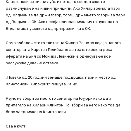
Клинтонови се нивни луѓе, и потоа го сведоа своето
размислување на нивни принципи. Ако Хилари земала пари
од Голдман за да држи говор, тогаш држењето говори за пари
од Голдман е ОК. Ако некоја приправничка му го пушела на
Бил, тогаш пушењето од приправничка е ОК.
Само забележете го твитот на Филип Рејнс во која ја напаѓа
сенаторката Кирстен Гилибранд за тоа што рекла дека
аферата на Бил со Моника Левински е однесување кое
заслужува давање оставка.
„Повеќе од 20 години земаше поддршка, пари и место од
Клинтонови. Хипокрит,“ пишува
Рејнс.
Рејнс не збори за местото сенатор на Њујорк како да и
припаѓало на Хилари Клинтон. Тој збори за него како тоа да
било заедничко на Клинтонови.
Ова е култ.