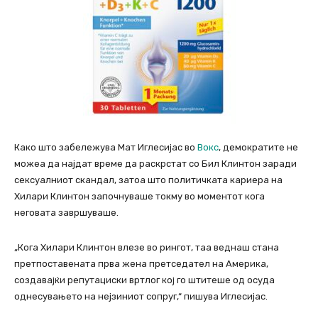
Како што забележува Мат Иглесијас во
Вокс
, демократите не
можеа да најдат време да раскрстат со Бил Клинтон заради
сексуалниот скандал, затоа што политичката кариера на
Хилари Клинтон започнуваше токму во моментот кога
неговата завршуваше.
„Кога Хилари Клинтон влезе во рингот, таа веднаш стана
претпоставената прва жена претседател на Америка,
создавајќи репутациски вртлог кој го штитеше од осуда
однесувањето на нејзиниот сопруг,“ пишува Иглесијас.