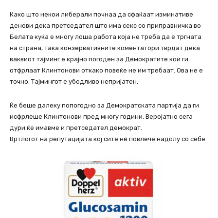
Како што некои либерали почнаа да сфаќаат изминативе
денови дека претседател што има секс со приправничка во
Белата куќа е многу лоша работа која не треба да е тргната
на страна, така конзервативните коментатори тврдат дека
ваквиот тајминг е крајно погоден за Демократите кои ги
отфрлаат Клинтонови откако повеќе не им требаат. Ова не е
точно. Тајмингот е убедливо непријатен.
Ќе беше далеку попогодно за Демократската партија да ги
исфрлеше Клинтонови пред многу години. Веројатно сега
дури ќе имавме и претседател демократ.
Вртлогот на репутацијата кој сите нè повлече надолу со себе