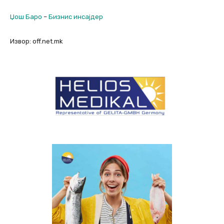
Џош Баро
–
Бизнис инсајдер
Извор: off.net.mk