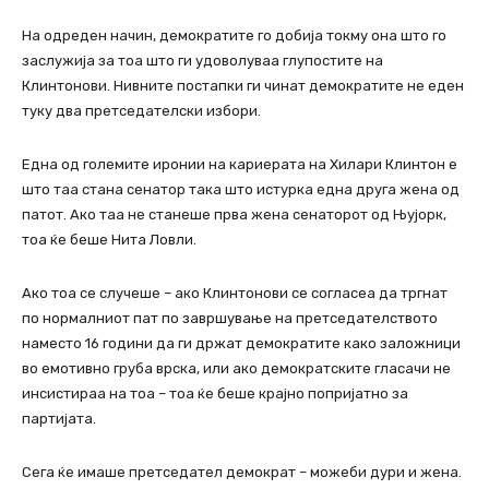
На одреден начин, демократите го добија токму она што го
заслужија за тоа што ги удоволуваа глупостите на
Клинтонови. Нивните постапки ги чинат демократите не еден
туку два претседателски избори.
Една од големите иронии на кариерата на Хилари Клинтон е
што таа стана сенатор така што истурка една друга жена од
патот. Ако таа не станеше прва жена сенаторот од Њујорк,
тоа ќе беше Нита Ловли.
Ако тоа се случеше – ако Клинтонови се согласеа да тргнат
по нормалниот пат по завршување на претседателството
наместо 16 години да ги држат демократите како заложници
во емотивно груба врска, или ако демократските гласачи не
инсистираа на тоа – тоа ќе беше крајно попријатно за
партијата.
Сега ќе имаше претседател демократ – можеби дури и жена.