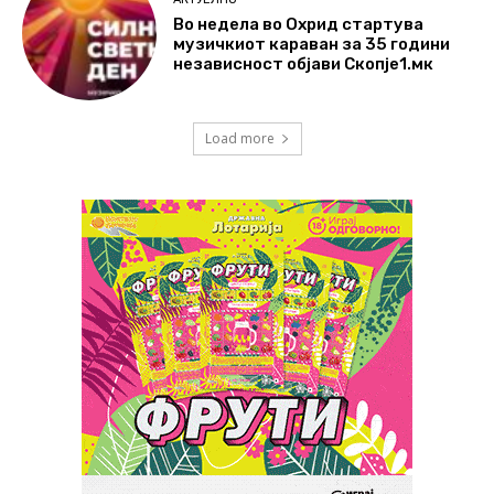
Во недела во Охрид стартува
музичкиот караван за 35 години
независност објави Скопје1.мк
Load more