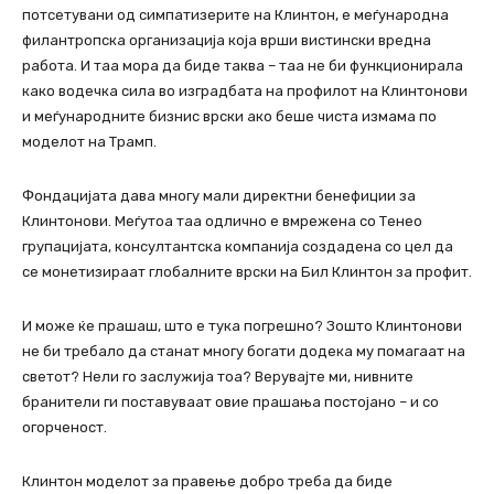
потсетувани од симпатизерите на Клинтон, е меѓународна
филантропска организација која врши вистински вредна
работа. И таа мора да биде таква – таа не би функционирала
како водечка сила во изградбата на профилот на Клинтонови
и меѓународните бизнис врски ако беше чиста измама по
моделот на Трамп.
Фондацијата дава многу мали директни бенефиции за
Клинтонови. Меѓутоа таа одлично е вмрежена со Тенео
групацијата, консултантска компанија создадена со цел да
се монетизираат глобалните врски на Бил Клинтон за профит.
И може ќе прашаш, што е тука погрешно? Зошто Клинтонови
не би требало да станат многу богати додека му помагаат на
светот? Нели го заслужија тоа? Верувајте ми, нивните
бранители ги поставуваат овие прашања постојано – и со
огорченост.
Клинтон моделот за правење добро треба да биде