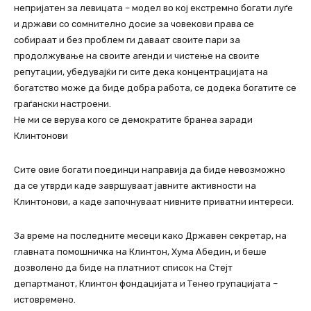
непријатен за левицата – модел во кој екстремно богати луѓе
и држави со сомнително досие за човекови права се
собираат и без проблем ги даваат своите пари за
продолжување на своите агенди и чистење на своите
репутации, убедувајќи ги сите дека концентрацијата на
богатство може да биде добра работа, се додека богатите се
граѓански настроени.
Не ми се верува кого се демократите бранеа заради
Клинтонови
Сите овие богати поединци направија да биде невозможно
да се утврди каде завршуваат јавните активности на
Клинтонови, а каде започнуваат нивните приватни интереси.
За време на последните месеци како Државен секретар, на
главната помошничка на Клинтон, Хума Абедин, и беше
дозволено да биде на платниот список на Стејт
департманот, Клинтон фондацијата и Тенео групацијата –
истовремено.