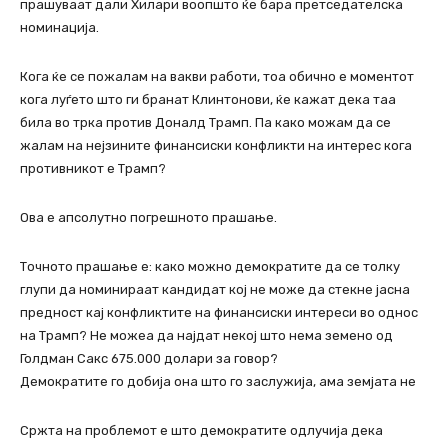
прашуваат дали Хилари воопшто ќе бара претседателска
номинација.
Кога ќе се пожалам на вакви работи, тоа обично е моментот
кога луѓето што ги бранат Клинтонови, ќе кажат дека таа
била во трка против Доналд Трамп. Па како можам да се
жалам на нејзините финансиски конфликти на интерес кога
противникот е Трамп?
Ова е апсолутно погрешното прашање.
Точното прашање е: како можно демократите да се толку
глупи да номинираат кандидат кој не може да стекне јасна
предност кај конфликтите на финансиски интереси во однос
на Трамп? Не можеа да најдат некој што нема земено од
Голдман Сакс 675.000 долари за говор?
Демократите го добија она што го заслужија, ама земјата не
Сржта на проблемот е што демократите одлучија дека