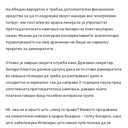
На Абедин веројатно и требаа дополнителни финансиски
средства за да го издржува својот манијак екс-конгресмен
сопруг, чии постапки во крајна линија ќе ја упропастат
претседателската кампања на Хилари на спектакуларен
начин. Можам да ги осигурам конзервативните аналитичари:
Удоволувањето на овој аранжман не беше ни најмалку
пријатен за демократите.
Откако ја заврши својата служба како Државен секретар,
Хилари Клинтон донесе одлука дека ќе ги стави демократите
во смешна позиција да треба да расправаат дали е
соодветно и нормално таа да направи 2-годишна пауза пред
сопствената претседателска кампања, давајќи скапо
платени говори пред посебни интересни групи.
НЕ, ова не е нешто што „секој го прави“! Ваквото продавање
на сомнителни извори е крајно бизарно – толку бизарно, како
што забележува Иглесијас, што некои луѓе почнаа да се