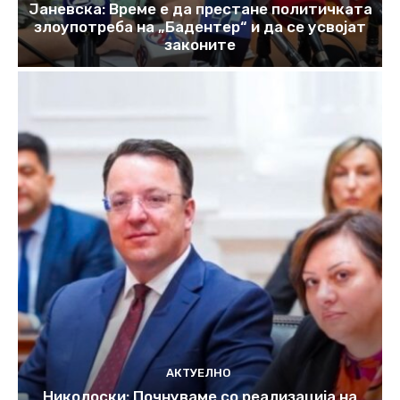
Јаневска: Време е да престане политичката
злоупотреба на „Бадентер“ и да се усвојат
законите
АКТУЕЛНО
Николоски: Почнуваме со реализација на