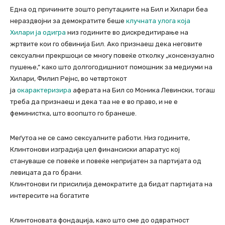
Една од причините зошто репутациите на Бил и Хилари беа
нераздвојни за демократите беше
клучната улога која
Хилари ја одигра
низ годините во дискредитирање на
жртвите кои го обвинија Бил. Ако признаеш дека неговите
сексуални прекршоци се многу повеќе отколку „консензуално
пушење,“ како што долгогодишниот помошник за медиуми на
Хилари, Филип Рејнс, во четвртокот
ја
окарактеризира
аферата на Бил со Моника Левински, тогаш
треба да признаеш и дека таа не е во право, и не е
феминистка, што воопшто го бранеше.
Меѓутоа не се само сексуалните работи. Низ годините,
Клинтонови изградија цел финансиски апаратус кој
стануваше се повеќе и повеќе непријатен за партијата од
левицата да го брани.
Клинтонови ги присилија демократите да бидат партијата на
интересите на богатите
Клинтоновата фондација, како што сме до одвратност