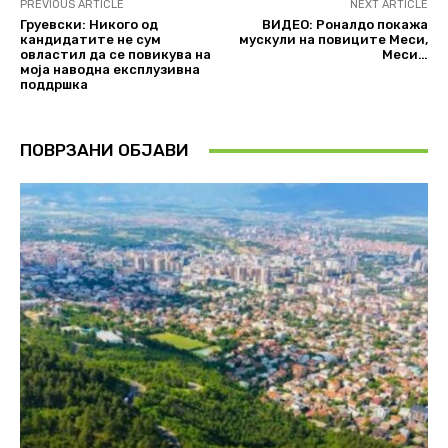
PREVIOUS ARTICLE
NEXT ARTICLE
Груевски: Никого од
ВИДЕО: Роналдо покажа
кандидатите не сум
мускули на повиците Меси,
овластил да се повикува на
Меси…
моја наводна експлузивна
поддршка
ПОВРЗАНИ ОБЈАВИ