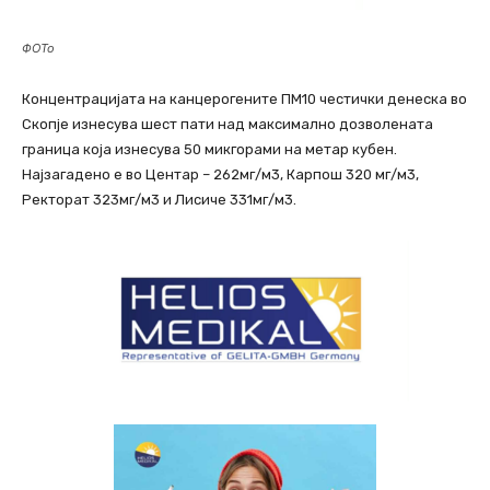
ФОТо
Концентрацијата на канцерогените ПМ10 честички денеска во
Скопје изнесува шест пати над максимално дозволената
граница која изнесува 50 микгорами на метар кубен.
Најзагадено е во Центар – 262мг/м3, Карпош 320 мг/м3,
Ректорат 323мг/м3 и Лисиче 331мг/м3.