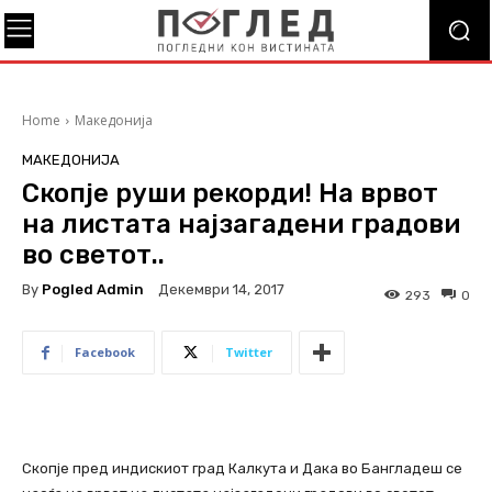
Home
Македонија
МАКЕДОНИЈА
Скопје руши рекорди! На врвот
на листата најзагадени градови
во светот..
By
Pogled Admin
Декември 14, 2017
293
0
Facebook
Twitter
Скопје пред индискиот град Калкута и Дака во Бангладеш се