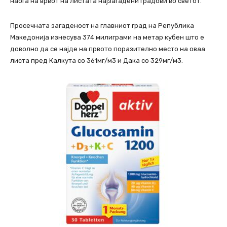
наоѓа на врвот на листата најзагадени градови во светот.
Просечната загаденост на главниот град на Република
Македонија изнесува 374 милиграми на метар кубен што е
доволно да се најде на првото поразително место на оваа
листа пред Калкута со 361мг/м3 и Дака со 329мг/м3.