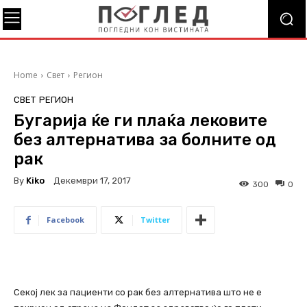
Home
Свет
Регион
СВЕТ
РЕГИОН
Бугарија ќе ги плаќа лековите
без алтернатива за болните од
рак
By
Kiko
Декември 17, 2017
300
0
Facebook
Twitter
Секој лек за пациенти со рак без алтернатива што не е