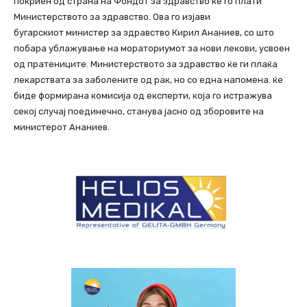
покриен од страна на Фондот за здравство ќе го плати
Министерството за здравство. Ова го изјави
бугарскиот министер за здравство Кирил Ананиев, со што
побара ублажување на мораториумот за нови лекови, усвоен
од пратениците. Министерството за здравство ќе ги плаќа
лекарствата за заболените од рак, но со една напомена. ќе
биде формирана комисија од експерти, која го истражува
секој случај поединечно, станува јасно од зборовите на
министерот Ананиев.