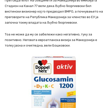
Претседателот на Обединети за Македонија во емисијата
Стадион на Канал 77 вели дека Љубчо Георгиевски бил
вистински визионер кој го предводел ВМРО, а почнувањето на
преговорите на Република Македонија за членство во ЕУ ја
започна токму владата на Љубчо Георгиевски.
Тоа не може да му се забележи како негативно, туку за
позитивно. Неговата евроатланска визија за Македонија е
толку јасна и очигледна, вели Бошковски.