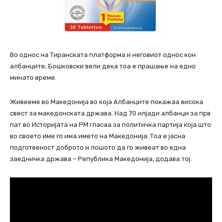
Во однос на Тиранската платформа и неговиот однос кон
албанците, Бошковски вели дека тоа е прашање на едно
минато време.
Живееме во Македонија во која Албанците покажаа висока
свест за македонската држава. Над 70 илјади албанци за прв
пат во Историјата на РМ гласаа за политичка партија која што
во своето име го има името на Македонија. Тоа е јасна
подготвеност доброто и лошото да го живеат во една
заедничка држава – Република Македонија, додава тој.