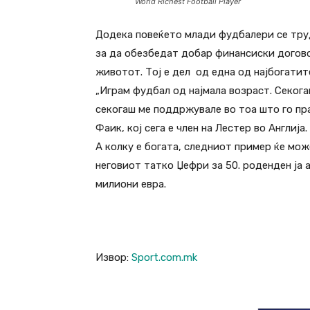
World Richest Football Player
Додека повеќето млади фудбалери се тру
за да обезбедат добар финансиски договор
животот. Тој е дел од една од најбогатит
„Играм фудбал од најмала возраст. Секога
секогаш ме поддржувале во тоа што го пра
Фаик, кој сега е член на Лестер во Англија.
А колку е богата, следниот пример ќе мо
неговиот татко Џефри за 50. роденден ја 
милиони евра.
Извор:
Sport.com.mk