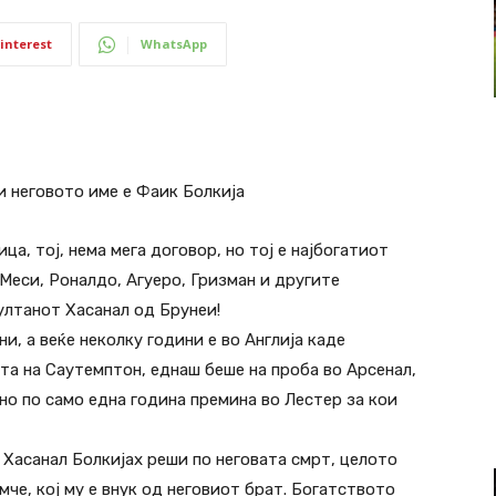
interest
WhatsApp
и неговото име е Фаик Болкија
а, тој, нема мега договор, но тој е најбогатиот
Меси, Роналдо, Агуеро, Гризман и другите
Султанот Хасанал од Брунеи!
и, а веќе неколку години е во Англија каде
та на Саутемптон, еднаш беше на проба во Арсенал,
но по само една година премина во Лестер за кои
 Хасанал Болкијах реши по неговата смрт, целото
мче, кој му е внук од неговиот брат. Богатството