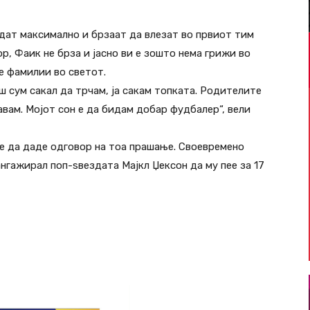
дат максимално и брзаат да влезат во првиот тим
, Фаик не брза и јасно ви е зошто нема грижи во
е фамилии во светот.
ш сум сакал да трчам, ја сакам топката. Родителите
вам. Мојот сон е да бидам добар фудбалер“, вели
же да даде одговор на тоа прашање. Своевремено
ангажирал поп-ѕвездата Мајкл Џексон да му пее за 17