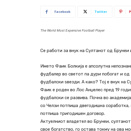
Facebook
Twitter
P
The World Most Expensive Football Player
Се работи за внук на Султанот од Брунеи 
Името Фаик Болкија е апсолутна непознаниц
фудбалер во светот па дури побогат и од 
фудбалски ѕвезди. А како? Тој е внук на 
Фаик е роден во Лос Анџелес пред 19 годин
фудбалски се развива. Почна во академија
со Челзи потпиша двегодишна соработка, 
потпиша тригодишен договор.
Актуелниот владетел во Брунеи, султанот
свое богатство, го остава токму на ова мо