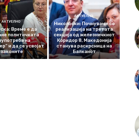
АКТУЕЛНО
АКТУЕЛНО
Николоски: Почнуваме со
ска: Време е да
реализација на третата
ане политичката
секција од железничкиот
оупотреба на
Коридор 8, Македонија
р“ и да се усвојат
станува раскрсница на
законите
Балканот