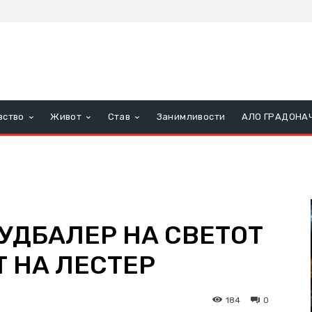
вство
Живот
Став
Занимливости
АЛО ГРАДОНА
УДБАЛЕР НА СВЕТОТ
Т НА ЛЕСТЕР
184
0