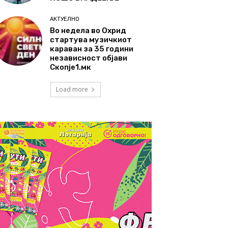
АКТУЕЛНО
Во недела во Охрид
стартува музичкиот
караван за 35 години
независност објави
Скопје1.мк
Load more