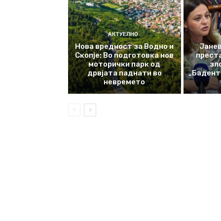
АКТУЕЛНО
Нова вредност за Водно и
Јанев
Скопје: Во подготовка нов
прест
моторички парк од
зл
дрвјата паднати во
„Баденте
невремето