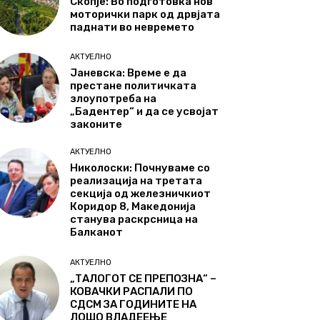
Скопје: Во подготовка нов
моторички парк од дрвјата
паднати во невремето
АКТУЕЛНО
Јаневска: Време е да
престане политичката
злоупотреба на
„Бадентер“ и да се усвојат
законите
АКТУЕЛНО
Николоски: Почнуваме со
реализација на третата
секција од железничкиот
Коридор 8, Македонија
станува раскрсница на
Балканот
АКТУЕЛНО
„ТАЛОГОТ СЕ ПРЕПОЗНА“ –
КОВАЧКИ РАСПАЛИ ПО
СДСМ ЗА ГОДИНИТЕ НА
ЛОШО ВЛАДЕЕЊЕ