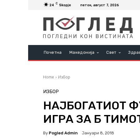
C
24
Skopje
петок, август 7, 2026
Почетна
Македонија
Свет
Здра
Home
Избор
ИЗБОР
НАЈБОГАТИОТ Ф
ИГРА ЗА Б ТИМО
By
Pogled Admin
Јануари 8, 2018