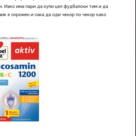
. Иако има пари да купи цел фудбалски тим и да
ик е скромен и сака да оди чекор по чекор како