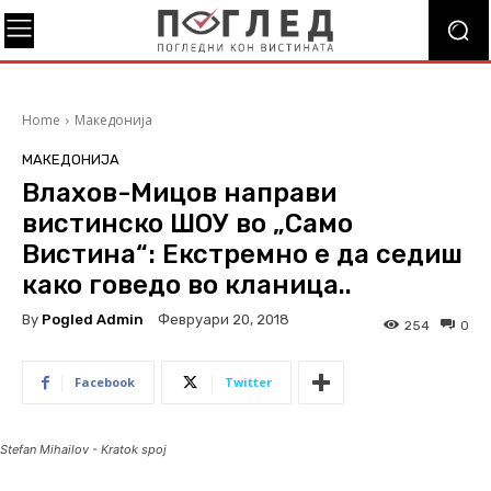
Home
Македонија
МАКЕДОНИЈА
Влахов-Мицов направи
вистинско ШОУ во „Само
Вистина“: Екстремно е да седиш
како говедо во кланица..
By
Pogled Admin
Февруари 20, 2018
254
0
Facebook
Twitter
Stefan Mihailov - Kratok spoj