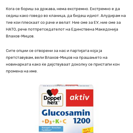
Кога се бориш за држава, нема екстремно. Екстремно е да
седиш како говедо во кланица, да бидеш идиот. Алудирам на
тие кои плескаат со раче и велат: Ние сме за ЕУ, ние сме за
НАТО, рече потпретседателот на Единствена Македонија
Влахов-Мицов.
Сите опции се отворени за нас и партијата која ја
претставувам, вели Влахов-Мицов на прашањето на
новинарката како ќе дејствуваат доколку се пристапи кон
промена на име.