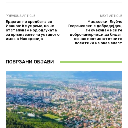
PREVIOUS ARTICLE
NEXT ARTICLE
Ердоган по средбата со
Мицкоски: Љубчо
Иванов: Ќе умреме, но не
Георгиевски е добредојден,
отстапуваме од одлуката
ги очекуваме сите
за признавање на уставото
добронамерници да бидат
име на Македонија
со нас против штетните
политики на оваа власт
ПОВРЗАНИ ОБЈАВИ