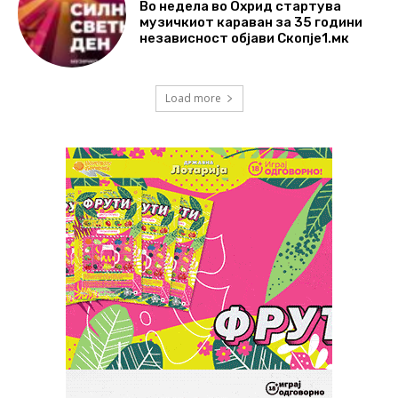
Во недела во Охрид стартува
музичкиот караван за 35 години
независност објави Скопје1.мк
Load more