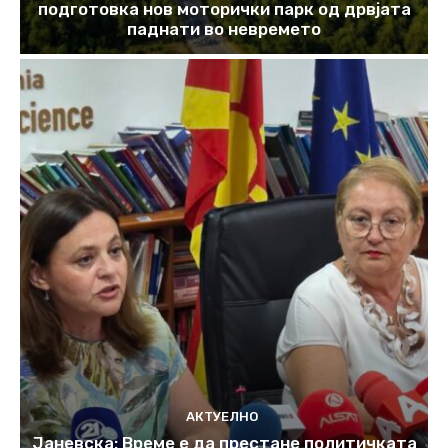
подготовка нов моторички парк од дрвјата
паднати во невремето
АКТУЕЛНО
Јаневска: Време е да престане политичката