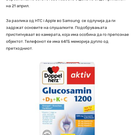
на 21 април.
За разлика од HTC i Apple во Samsung се одлучија да ги
задржат основите на слушалките. Подобрувањата
пристигнуваат во камерата, која има особина да го препознае
објектот. Телефонот ќе има 64ГБ меморија дупло од
претходниот.