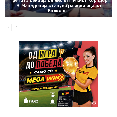
третата секција од железничкиот Коридор
8, Македонија станува раскрсница на
Балканот