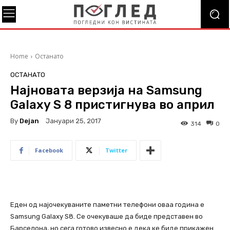
Home
Останато
ОСТАНАТО
Најновата верзија на Samsung
Galaxy S 8 пристигнува во април
By
Dejan
Јануари 25, 2017
314
0
Facebook
Twitter
Еден од најочекуваните паметни телефони оваа година е
Samsung Galaxy S8. Се очекуваше да биде представен во
Барселона, но сега готово извесно е дека ке биде прикажен