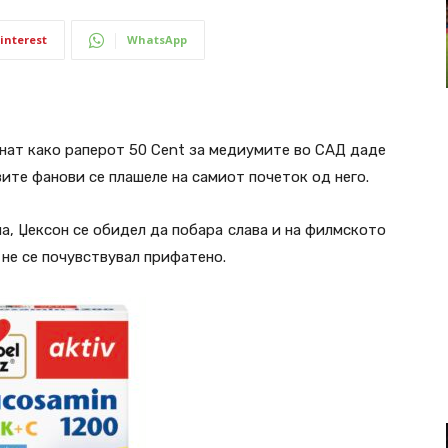
interest
WhatsApp
знат како раперот 50 Cent за медиумите во САД даде
вите фанови се плашеле на самиот почеток од него.
а, Џексон се обидел да побара слава и на филмското
 не се почувствувал прифатено.