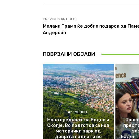
PREVIOUS ARTICLE
Мелани Трамп ќе добие подарок од Пам
Андерсон
ПОВРЗАНИ ОБЈАВИ
АКТУЕЛНО
Нова вредност за Водно и
Јанев
Скопје: Во подготовка нов
прест
моторички парк од
зл
дрвјата паднати во
„Баденте