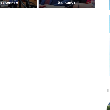
законите
Балканот
П