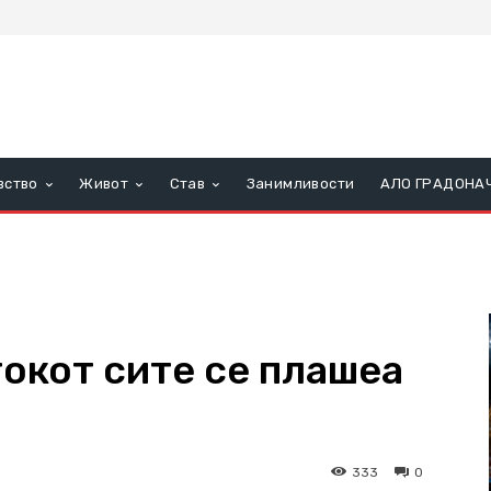
вство
Живот
Став
Занимливости
АЛО ГРАДОНА
токот сите се плашеа
333
0