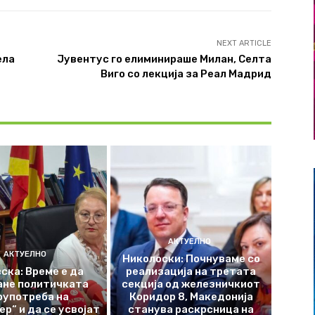
NEXT ARTICLE
ела
Јувентус го елиминираше Милан, Селта
Виго со лекција за Реал Мадрид
АКТУЕЛНО
АКТУЕЛНО
Николоски: Почнуваме со
ска: Време е да
реализација на третата
ане политичката
секција од железничкиот
оупотреба на
Коридор 8, Македонија
р“ и да се усвојат
станува раскрсница на