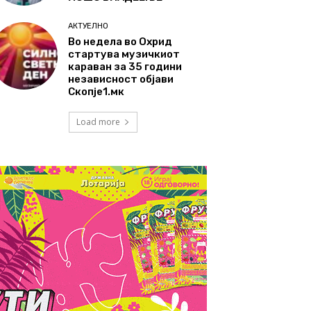
АКТУЕЛНО
Во недела во Охрид
стартува музичкиот
караван за 35 години
независност објави
Скопје1.мк
Load more