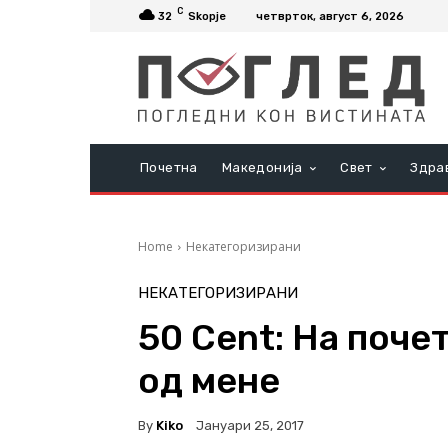
C
32
Skopje
четврток, август 6, 2026
Почетна
Македонија
Свет
Здра
Home
Некатегоризирани
НЕКАТЕГОРИЗИРАНИ
50 Cent: На поче
од мене
By
Kiko
Јануари 25, 2017