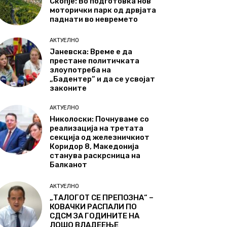
Скопје: Во подготовка нов
моторички парк од дрвјата
паднати во невремето
АКТУЕЛНО
Јаневска: Време е да
престане политичката
злоупотреба на
„Бадентер“ и да се усвојат
законите
АКТУЕЛНО
Николоски: Почнуваме со
реализација на третата
секција од железничкиот
Коридор 8, Македонија
станува раскрсница на
Балканот
АКТУЕЛНО
„ТАЛОГОТ СЕ ПРЕПОЗНА“ –
КОВАЧКИ РАСПАЛИ ПО
СДСМ ЗА ГОДИНИТЕ НА
ЛОШО ВЛАДЕЕЊЕ