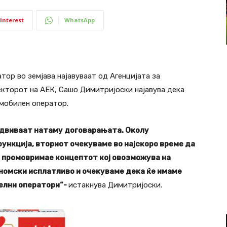
interest
WhatsApp
ор во земјава најавуваат од Агенцијата за
кторот на АЕК, Сашо Димитријоски најавува дека
 мобилен оператор.
е одвиваат натаму договарањата. Околу
функција, вториот очекуваме во најскоро време да
го промовримае концептот кој овозможува на
номски исплатливо и очекуваме дека ќе имаме
елни оператори“-
истакнува Димитријоски.