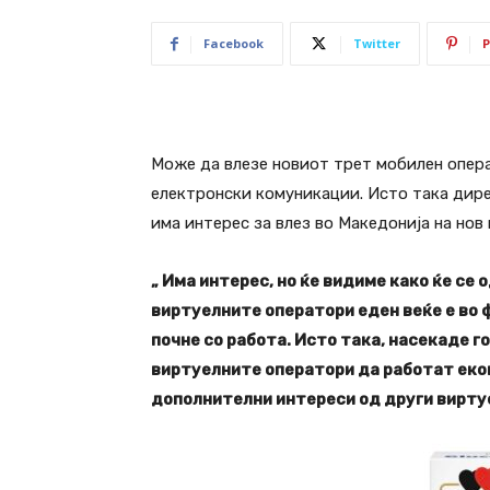
Facebook
Twitter
P
Може да влезе новиот трет мобилен операт
електронски комуникации. Исто така дире
има интерес за влез во Македонија на нов
„ Има интерес, но ќе видиме како ќе с
виртуелните оператори еден веќе е во 
почне со работа. Исто така, насекаде 
виртуелните оператори да работат еко
дополнителни интереси од други вирту