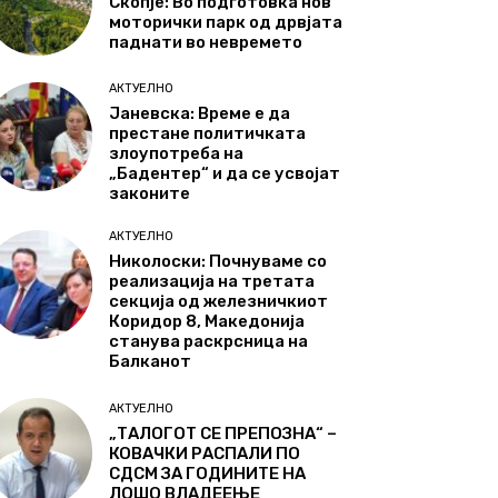
Скопје: Во подготовка нов
моторички парк од дрвјата
паднати во невремето
АКТУЕЛНО
Јаневска: Време е да
престане политичката
злоупотреба на
„Бадентер“ и да се усвојат
законите
АКТУЕЛНО
Николоски: Почнуваме со
реализација на третата
секција од железничкиот
Коридор 8, Македонија
станува раскрсница на
Балканот
АКТУЕЛНО
„ТАЛОГОТ СЕ ПРЕПОЗНА“ –
КОВАЧКИ РАСПАЛИ ПО
СДСМ ЗА ГОДИНИТЕ НА
ЛОШО ВЛАДЕЕЊЕ