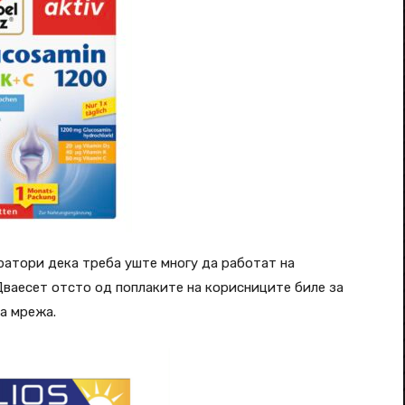
ратори дека треба уште многу да работат на
Дваесет отсто од поплаките на корисниците биле за
а мрежа.