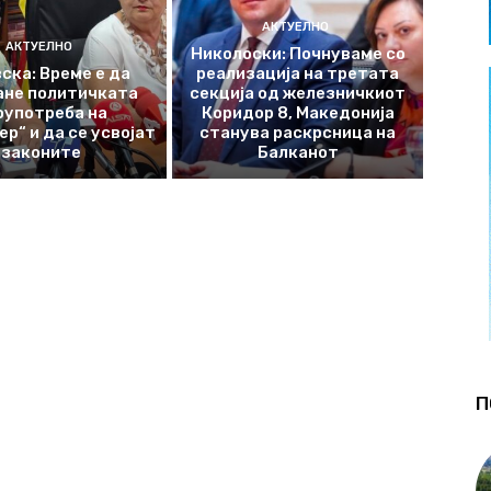
АКТУЕЛНО
АКТУЕЛНО
Николоски: Почнуваме со
ска: Време е да
реализација на третата
ане политичката
секција од железничкиот
оупотреба на
Коридор 8, Македонија
р“ и да се усвојат
станува раскрсница на
законите
Балканот
П