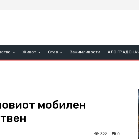
вство
Живот
Став
Занимливости
АЛО ГРАДОНА
 новиот мобилен
отвен
322
0