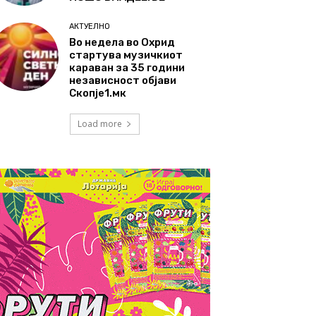
АКТУЕЛНО
Во недела во Охрид
стартува музичкиот
караван за 35 години
независност објави
Скопје1.мк
Load more