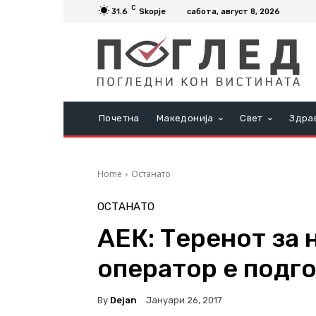
C
31.6
Skopje
сабота, август 8, 2026
Почетна
Македонија
Свет
Здра
Home
Останато
ОСТАНАТО
АЕК: Теренот за
оператор е подг
By
Dejan
Јануари 26, 2017