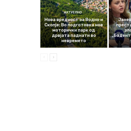
АКТУЕЛНО
Нова вредност за Водно и
Јанев
Скопје: Во подготовка нов
прест
моторички парк од
зл
дрвјата паднати во
„Баденте
невремето