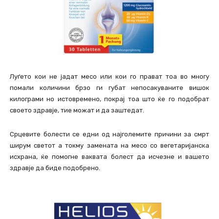
Луѓето кои не јадат месо или кои го прават тоа во многу
помали количини брзо ги губат непосакуваните вишок
килограми но истовремено, покрај тоа што ќе го подобрат
своето здравје, тие можат и да заштедат.
Срцевите болести се едни од најголемите причини за смрт
ширум светот а токму замената на месо со вегетаријанска
исхрана, ќе помогне ваквата болест да исчезне и вашето
здравје да биде подобрено.