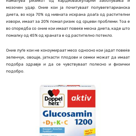
намалува ризикот од кардиоваскуларни заболувања и
мозочен удар. Оние кои ја почитуваат полувегетарианска
диета, во која 70% од нивната исхрана доаѓа од растителни
извори, имаат за 20% помал ризик од срцеви проблеми. Тоа е
во споредба со оние кои имаат повеќе месна диета, каде што
помалку од 45% од храната е од растително потекло.
Оние луѓе кои не конзумираат месо односно кои јадат повеќе
зеленчук, овошје, јаткасти плодови и семки можат да имаат
подобра здравје и да се чувствуваат полесно и физички
подобро.