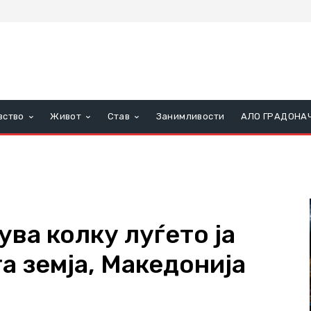
вство
Живот
Став
Занимливости
АЛО ГРАДОНА
ува колку луѓето ја
а земја, Македонија