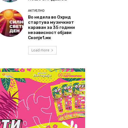
АКТУЕЛНО
Во недела во Охрид
стартува музичкиот
караван за 35 години
независност објави
Скопје1.мк
Load more