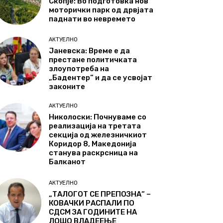
Скопје: Во подготовка нов
моторички парк од дрвјата
паднати во невремето
АКТУЕЛНО
Јаневска: Време е да
престане политичката
злоупотреба на
„Бадентер“ и да се усвојат
законите
АКТУЕЛНО
Николоски: Почнуваме со
реализација на третата
секција од железничкиот
Коридор 8, Македонија
станува раскрсница на
Балканот
АКТУЕЛНО
„ТАЛОГОТ СЕ ПРЕПОЗНА“ –
КОВАЧКИ РАСПАЛИ ПО
СДСМ ЗА ГОДИНИТЕ НА
ЛОШО ВЛАДЕЕЊЕ