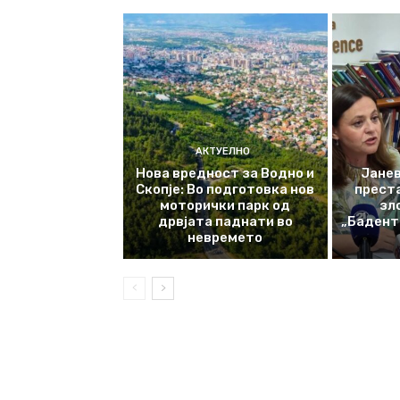
АКТУЕЛНО
Нова вредност за Водно и
Јанев
Скопје: Во подготовка нов
прест
моторички парк од
зл
дрвјата паднати во
„Баденте
невремето