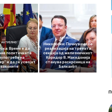
АКТУЕЛНО
АКТУЕЛНО
Николоски: Почнуваме со
ска: Време е да
реализација на третата
ане политичката
секција од железничкиот
оупотреба на
Коридор 8, Македонија
р“ и да се усвојат
станува раскрсница на
законите
Балканот
П