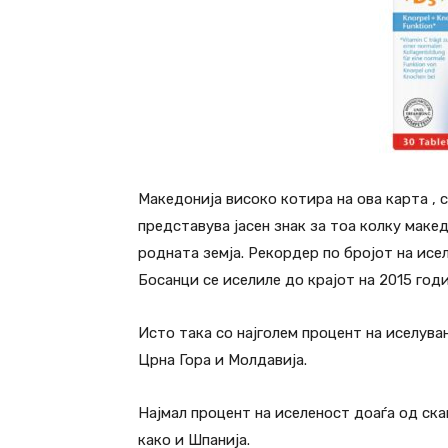
Македонија високо котира на ова карта , 
представува јасен знак за тоа колку маке
родната земја. Рекордер по бројот на исе
Босанци се иселиле до крајот на 2015 годи
Исто така со најголем процент на иселува
Црна Гора и Молдавија.
Најмал процент на иселеност доаѓа од ск
како и Шпанија.