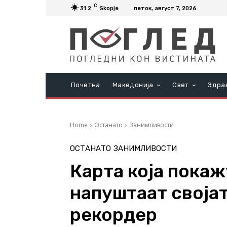
C
31.2
Skopje
петок, август 7, 2026
Почетна
Македонија
Свет
Здра
Home
Останато
Занимливости
ОСТАНАТО
ЗАНИМЛИВОСТИ
Карта која покаж
напуштаат својат
рекордер