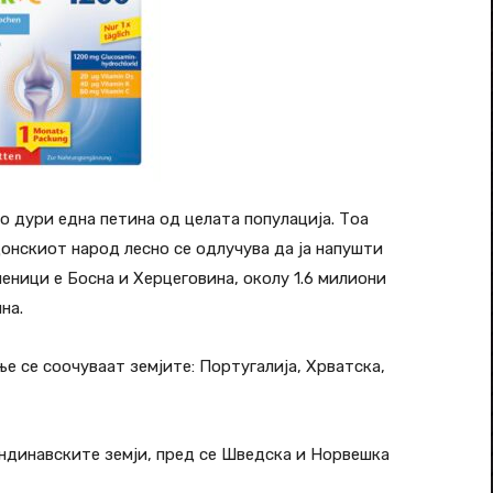
со дури една петина од целата популација. Тоа
донскиот народ лесно се одлучува да ја напушти
леници е Босна и Херцеговина, околу 1.6 милиони
на.
ње се соочуваат земјите: Португалија, Хрватска,
андинавските земји, пред се Шведска и Норвешка