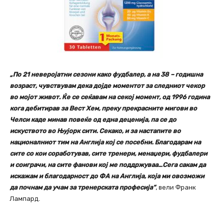
„По 21 неверојатни сезони како фудбалер, а на 38 – годишна
возраст, чувствувам дека дојде моментот за следниот чекор
во мојот живот. Ќе се сеќавам на секој момент, од 1996 година
кога дебитирав за Вест Хем, преку прекрасните мигови во
Челси каде минав повеќе од една деценија, па се до
искуството во Њујорк сити. Секако, и за настапите во
националниот тим на Англија кој се посебни. Благодарам на
сите со кои соработував, сите тренери, менаџери, фудбалери
и соиграчи, на сите фанови кој ме поддржуваа…Сега сакам да
искажам и благодарност до ФА на Англија, која ми овозможи
да почнам да учам за тренерската професија“
, вели Франк
Лампард.