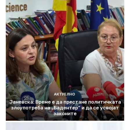
АКТУЕЛНО
Јаневска: Време е да престане политичката
злоупотреба на „Бадентер“ и да се усвојат
законите