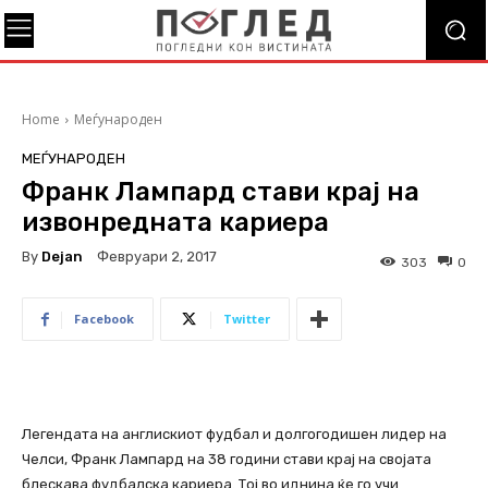
Home
Меѓународен
МЕЃУНАРОДЕН
Франк Лампард стави крај на
извонредната кариера
By
Dejan
Февруари 2, 2017
303
0
Facebook
Twitter
Легендата на англискиот фудбал и долгогодишен лидер на
Челси, Франк Лампард на 38 години стави крај на својата
блескава фудбалска кариера. Тој во иднина ќе го учи