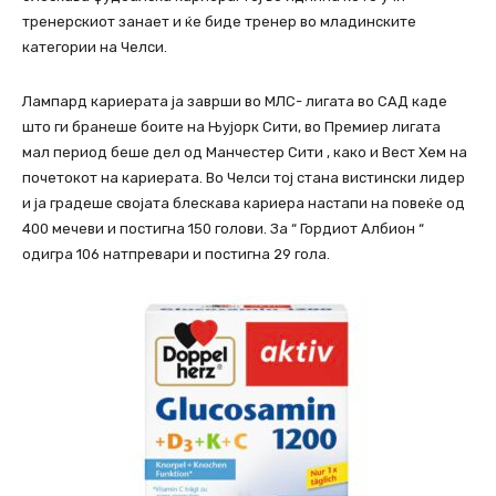
тренерскиот занает и ќе биде тренер во младинските
категории на Челси.
Лампард кариерата ја заврши во МЛС- лигата во САД каде
што ги бранеше боите на Њујорк Сити, во Премиер лигата
мал период беше дел од Манчестер Сити , како и Вест Хем на
почетокот на кариерата. Во Челси тој стана вистински лидер
и ја градеше својата блескава кариера настапи на повеќе од
400 мечеви и постигна 150 голови. За “ Гордиот Албион “
одигра 106 натпревари и постигна 29 гола.