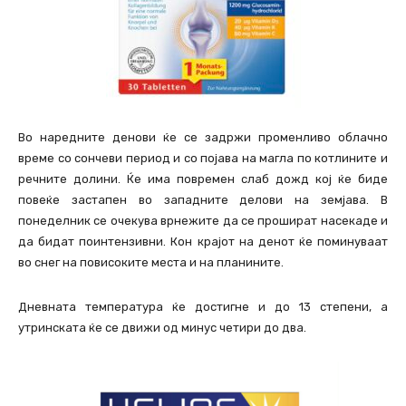
Во наредните денови ќе се задржи променливо облачно
време со сончеви период и со појава на магла по котлините и
речните долини. Ќе има повремен слаб дожд кој ќе биде
повеќе застапен во западните делови на земјава. В
понеделник се очекува врнежите да се прошират насекаде и
да бидат поинтензивни. Кон крајот на денот ќе поминуваат
во снег на повисоките места и на планините.
Дневната температура ќе достигне и до 13 степени, а
утринската ќе се движи од минус четири до два.