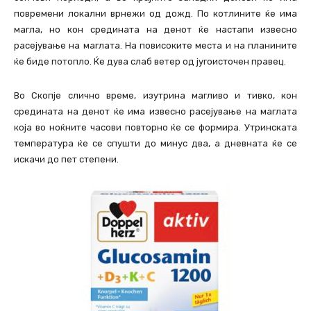
повремени локални врнежи од дожд. По котлините ќе има
магла, но кон средината на денот ќе настапи извесно
расејување на маглата. На повисоките места и на планините
ќе биде потопло. Ќе дува слаб ветер од југоисточен правец.
Во Скопје слично време, изутрина магливо и тивко, кон
средината на денот ќе има извесно расејување на маглата
која во ноќните часови повторно ќе се формира. Утринската
температура ќе се спушти до минус два, а дневната ќе се
искачи до пет степени.