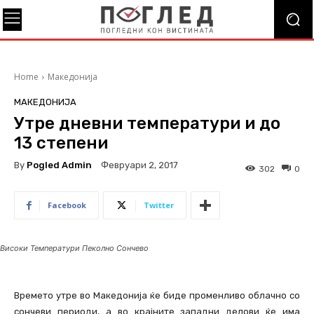
Home
Македонија
МАКЕДОНИЈА
Утре дневни температури и до
13 степени
By
Pogled Admin
Февруари 2, 2017
302
0
Facebook
Twitter
Високи Температури Пеколно Сончево
Времето утре во Македонија ќе биде променливо облачно со
сончеви периоди, а во крајните западни делови ќе има