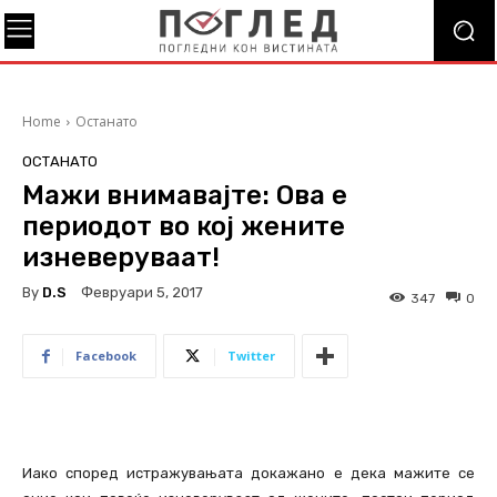
Home
Останато
ОСТАНАТО
Мажи внимавајте: Ова е
периодот во кој жените
изневеруваат!
By
D.S
Февруари 5, 2017
347
0
Facebook
Twitter
Иако според истражувањата докажано е дека мажите се