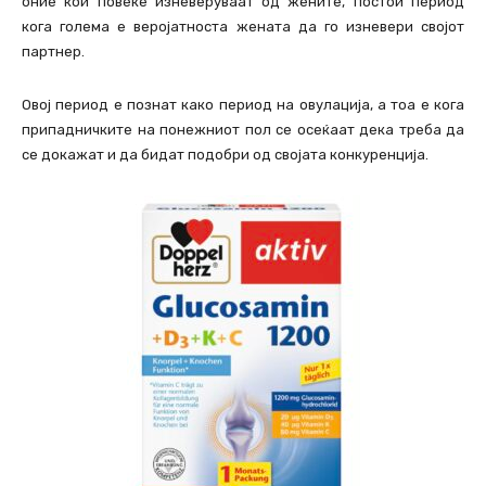
оние кои повеќе изневеруваат од жените, постои период
кога голема е веројатноста жената да го изневери својот
партнер.
Овој период е познат како период на овулација, а тоа е кога
припадничките на понежниот пол се осеќаат дека треба да
се докажат и да бидат подобри од својата конкуренција.