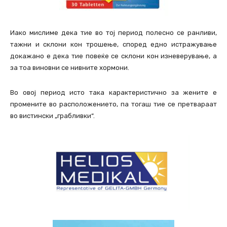
Иако мислиме дека тие во тој период полесно се ранливи,
тажни и склони кон трошење, според едно истражување
докажано е дека тие повеќе се склони кон изневерување, а
за тоа виновни се нивните хормони.
Во овој период исто така карактеристично за жените е
промените во расположението, па тогаш тие се претвараат
во вистински „грабливки“.