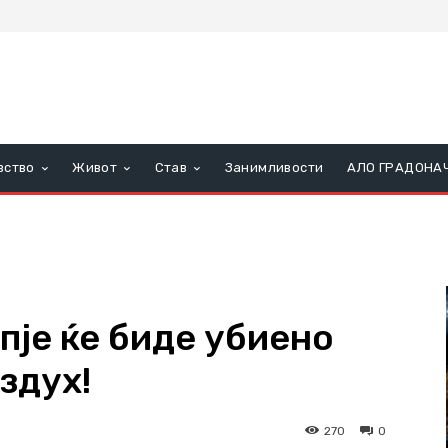
вство
Живот
Став
Занимливости
АЛО ГРАДОНА
пје ќе биде убиено
здух!
270
0