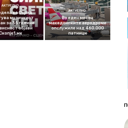
АКТУЕЛНО
АКТУЕЛНО
едела во Охрид
тува музичкиот
Во еден месец
ан за 35 години
македонските аеродроми
висност објави
опслужиле над 460.000
Скопје1.мк
патници
П