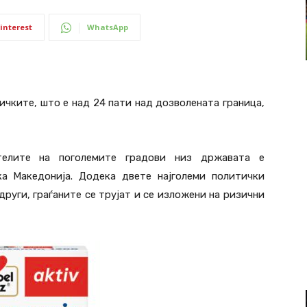
interest
WhatsApp
стичките, што е над 24 пати над дозволената граница,
телите на поголемите градови низ државата е
ка Македонија. Додека двете најголеми политички
други, граѓаните се трујат и се изложени на ризични