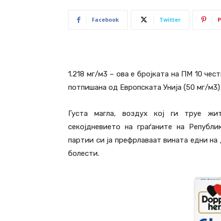
Facebook
Twitter
P
1.218 мг/м3 – oва е бројката на ПМ 10 че
потпишана од Европската Унија (50 мг/м3)
Густа магла, воздух кој ги труе жи
секојдневието на граѓаните на Републи
партии си ја префрлаваат вината едни на 
болести.