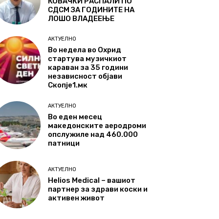
КОВАЧКИ РАСПАЛИ ПО
СДСМ ЗА ГОДИНИТЕ НА
ЛОШО ВЛАДЕЕЊЕ
АКТУЕЛНО
Во недела во Охрид
стартува музичкиот
караван за 35 години
независност објави
Скопје1.мк
АКТУЕЛНО
Во еден месец
македонските аеродроми
опслужиле над 460.000
патници
АКТУЕЛНО
Helios Medical – вашиот
партнер за здрави коски и
активен живот