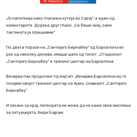
„Го наполнија како гласачка кутија во Сарај“, е еден од
коментарите. Додека друг гласи: „Се беше океј, само
тактиката ја згрешивме“.
По двата порази на „Сантијаго Бернабеу“ од Барселона во
рок од неколку денови, имаше шеги од типот: „Стадионот
„Сантијаго Бернабеу“ е тренинг центар на Барселона.
Вечерва пак продолжи тој мајтап: „Вечерва Барселона му го
позајми својот тренинг центар на Ајакс, славниот „Сантијаго
Бернабеу“.
И секако за крај, легендата не може да не каже свое мислење
за ситуацијата, Амди Бајрам: