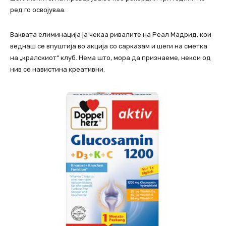
ред го освојуваа.
Ваквата елиминација ја чекаа ривалите на Реал Мадрид, кои
веднаш се впуштија во акција со сарказам и шеги на сметка
на „кралскиот“ клуб. Нема што, мора да признаеме, некои од
нив се навистина креативни.