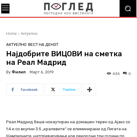
Home
Актуелно
АКТУЕЛНО
ВЕСТ НА ДЕНОТ
Најдобрите ВИЦОВИ на сметка
на Реал Мадрид
By
Филип
Март 6, 2019
435
0
Facebook
Twitter
Реал Мадрид беше нокаутиран на домашен терен од Ајакс со
1:4 и со вкупни 3:5 „кралевите“ се елиминирани од Лигата на
Шампионите, натпреварување кое рекордни три години по