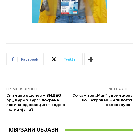
Facebook
Twitter
PREVIOUS ARTICLE
NEXT ARTICLE
Снимано е денес – ВИДЕО
Со камион „Ман“ удрил жена
од „Дурмо Турс“ покрена
во Петровец – епилогот
лавина од реакции – каде е
непосакуван
полицијата?
ПОВРЗАНИ ОБЈАВИ