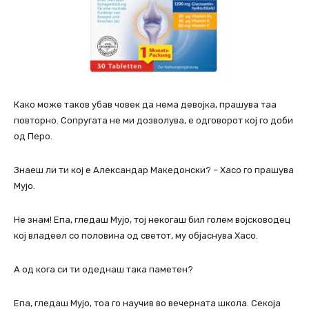
Како може таков убав човек да нема девојка, прашува таа
повторно. Сопругата не ми дозволува, е одговорот кој го доби
од Перо.
Знаеш ли ти кој е Александар Македонски? – Хасо го прашува
Мујо.
Не знам! Епа, гледаш Мујо, тој некогаш бил голем војсководец
кој владеел со половина од светот, му објаснува Хасо.
А од кога си ти одеднаш така паметен?
Епа, гледаш Мујо, тоа го научив во вечерната школа. Секоја