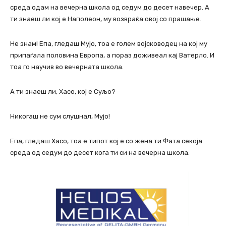
среда одам на вечерна школа од седум до десет навечер. А
ти знаеш ли кој е Наполеон, му возвраќа овој со прашање.
Не знам! Епа, гледаш Мујо, тоа е голем војсководец на кој му
припаѓала половина Европа, а пораз доживеал кај Ватерло. И
тоа го научив во вечерната школа.
А ти знаеш ли, Хасо, кој е Суљо?
Никогаш не сум слушнал, Мујо!
Епа, гледаш Хасо, тоа е типот кој е со жена ти Фата секоја
среда од седум до десет кога ти си на вечерна школа.