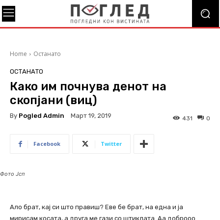
Home
Останато
ОСТАНАТО
Како им почнува денот на
скопјани (виц)
By
Pogled Admin
Март 19, 2019
431
0
Facebook
Twitter
Фото Јсп
Ало брат, кај си што правиш? Еве бе брат, на една и ја
мирисам косата, а друга ме гази со штиклата. Аа доброоо.