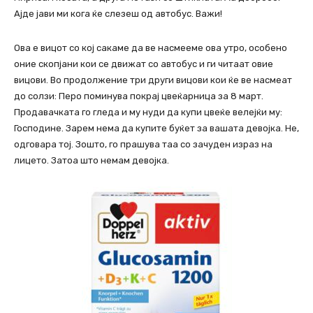
Ајде јави ми кога ќе слезеш од автобус. Важи!
Ова е вицот со кој сакаме да ве насмееме ова утро, особено
оние скопјани кои се движат со автобус и ги читаат овие
вицови. Во продолжение три други вицови кои ќе ве насмеат
до солзи: Перо поминува покрај цвеќарница за 8 март.
Продавачката го гледа и му нуди да купи цвеќе велејќи му:
Господине. Зарем нема да купите буќет за вашата девојка. Не,
одговара тој. Зошто, го прашува таа со зачуден израз на
лицето. Затоа што немам девојка.