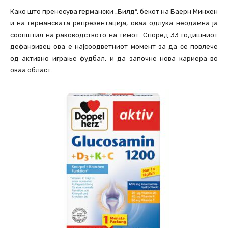
Како што пренесува германски „Билд“, бекот на Баерн Минхен
и на германската репрезентација, оваа одлука неодамна ја
соопштил на раководството на тимот. Според 33 годишниот
дефанзивец ова е најсоодветниот момент за да се повлече
од активно играње фудбал, и да започне нова кариера во
оваа област.