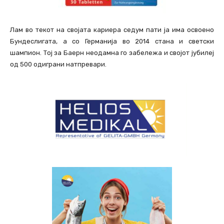
Лам во текот на својата кариера седум пати ја има освоено
Бундеслигата, а со Германија во 2014 стана и светски
шампион. Тој за Баерн неодамна го забележа и својот јубилеј
од 500 одиграни натпревари.