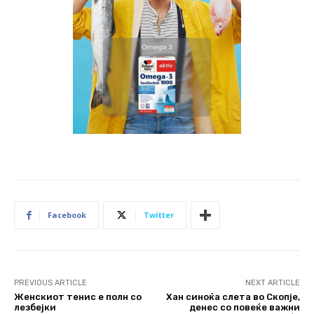
Facebook
Twitter
PREVIOUS ARTICLE
NEXT ARTICLE
Женскиот тенис е полн со
Хан синоќа слета во Скопје,
лезбејки
денес со повеќе важни