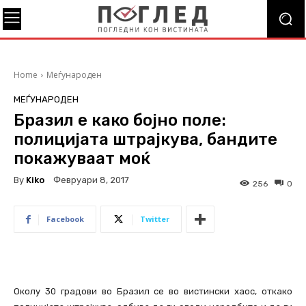
Home
Меѓународен
МЕЃУНАРОДЕН
Бразил е како бојно поле:
полицијата штрајкува, бандите
покажуваат моќ
By
Kiko
Февруари 8, 2017
256
0
Facebook
Twitter
Околу 30 градови во Бразил се во вистински хаос, откако