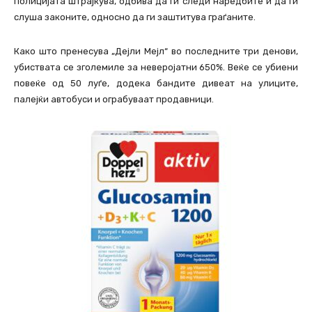
полицијата штрајкува, одбива да ги следи наредбите и да ги
слуша законите, односно да ги заштитува граѓаните.
Како што пренесува „Дејли Мејл“ во последните три денови,
убиствата се зголемиле за неверојатни 650%. Веќе се убиени
повеќе од 50 луѓе, додека бандите дивеат на улиците,
палејќи автобуси и ограбуваат продавници.