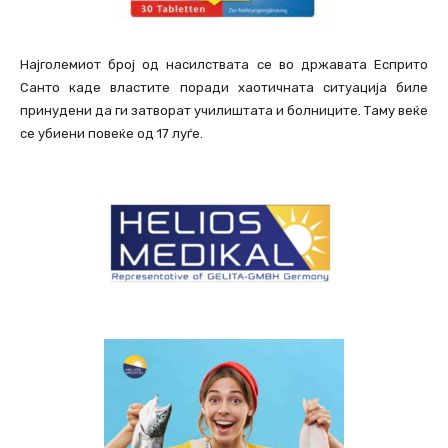
Најголемиот број од насилствата се во државата Есприто
Санто каде властите поради хаотичната ситуација биле
принудени да ги затворат училиштата и болниците. Таму веќе
се убиени повеќе од 17 луѓе.