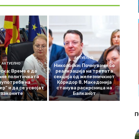
АКТУЕЛНО
АКТУЕЛНО
Николоски: Почнуваме со
ска: Време е да
реализација на третата
ане политичката
секција од железничкиот
оупотреба на
Коридор 8, Македонија
р“ и да се усвојат
станува раскрсница на
законите
Балканот
П