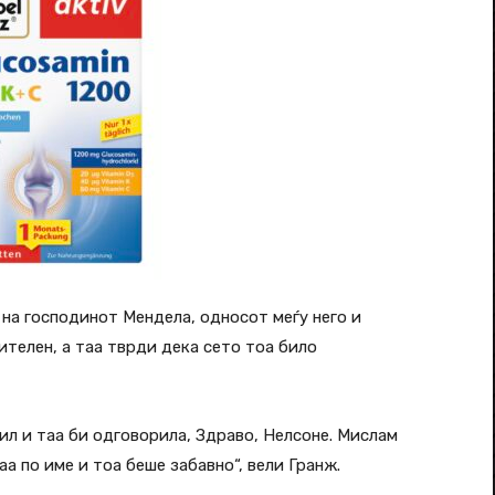
 на господинот Мендела, односот меѓу него и
ителен, а таа тврди дека сето тоа било
вил и таа би одговорила, Здраво, Нелсоне. Мислам
а по име и тоа беше забавно“, вели Гранж.