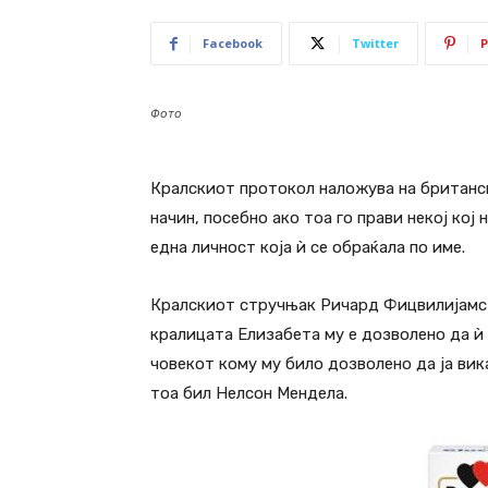
Facebook
Twitter
P
Фото
Кралскиот протокол наложува на британск
начин, посебно ако тоа го прави некој кој 
една личност која ѝ се обраќала по име.
Кралскиот стручњак Ричард Фицвилијамс о
кралицата Елизабета му е дозволено да ѝ
човекот кому му било дозволено да ја вика
тоа бил Нелсон Мендела.