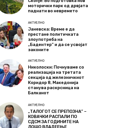
Скопје: Во подготовка нов
моторички парк од дрвјата
паднати во невремето
АКТУЕЛНО
Јаневска: Време е да
престане политичката
злоупотреба на
„Бадентер“ и да се усвојат
законите
АКТУЕЛНО
Николоски: Почнуваме со
реализација на третата
секција од железничкиот
Коридор 8, Македонија
станува раскрсница на
Балканот
АКТУЕЛНО
„ТАЛОГОТ СЕ ПРЕПОЗНА“ –
КОВАЧКИ РАСПАЛИ ПО
СДСМ ЗА ГОДИНИТЕ НА
ЛОШО ВЛАДЕЕЊЕ