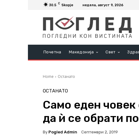
C
30.5
Skopje
недела, август 9, 2026
Почетна
Македонија
Свет
Здра
Home
Останато
ОСТАНАТО
Само еден човек
да ѝ се обрати п
By
Pogled Admin
Септември 2, 2019