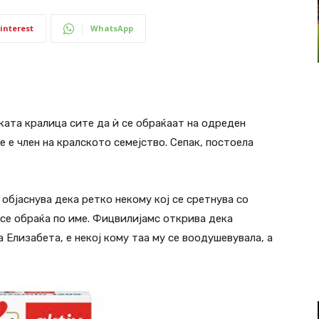
interest
WhatsApp
ата кралица сите да ѝ се обраќаат на одреден
не е член на кралското семејство. Сепак, постоела
бјаснува дека ретко некому кој се сретнува со
 се обраќа по име. Фицвилијамс открива дека
 Елизабета, е некој кому таа му се воодушевувала, а