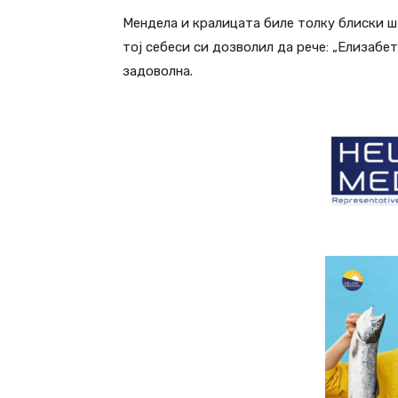
Мендела и кралицата биле толку блиски ш
тој себеси си дозволил да рече: „Елизабет
задоволна.