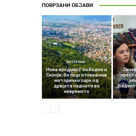
ПОВРЗАНИ ОБЈАВИ
АКТУЕЛНО
Нова вредност за Водно и
Јанев
Скопје: Во подготовка нов
прест
моторички парк од
зл
дрвјата паднати во
„Баденте
невремето