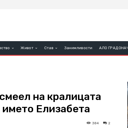
вство
Живот
Став
Занимливости
АЛО ГРАДОНА
 смеел на кралицата
о името Елизабета
384
2