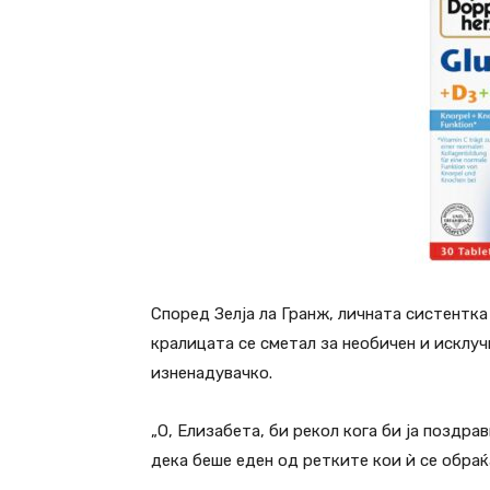
Според Зелја ла Гранж, личната систентка
кралицата се сметал за необичен и исклуч
изненадувачко.
„О, Елизабета, би рекол кога би ја поздра
дека беше еден од ретките кои ѝ се обраќа