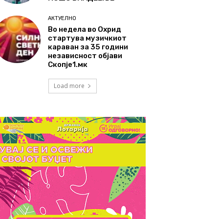
АКТУЕЛНО
Во недела во Охрид
стартува музичкиот
караван за 35 години
независност објави
Скопје1.мк
Load more