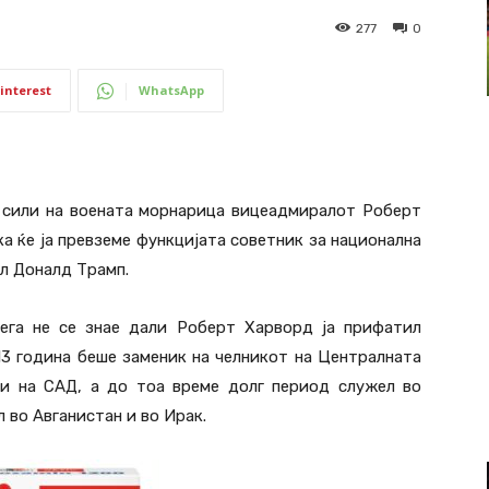
277
0
interest
WhatsApp
 сили на воената морнарица вицеадмиралот Роберт
ка ќе ја превземе функцијата советник за национална
л Доналд Трамп.
сега не се знае дали Роберт Харворд ја прифатил
13 година беше заменик на челникот на Централната
и на САД, а до тоа време долг период служел во
 во Авганистан и во Ирак.