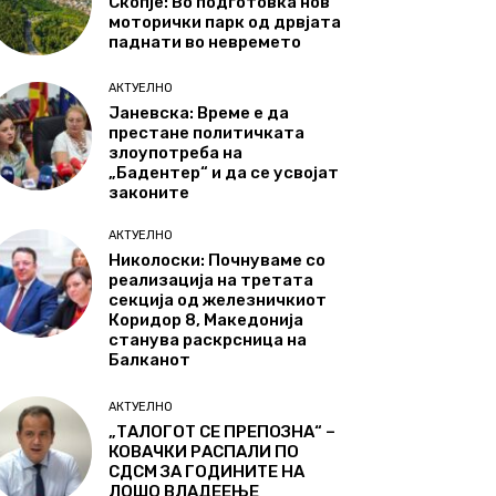
Скопје: Во подготовка нов
моторички парк од дрвјата
паднати во невремето
АКТУЕЛНО
Јаневска: Време е да
престане политичката
злоупотреба на
„Бадентер“ и да се усвојат
законите
АКТУЕЛНО
Николоски: Почнуваме со
реализација на третата
секција од железничкиот
Коридор 8, Македонија
станува раскрсница на
Балканот
АКТУЕЛНО
„ТАЛОГОТ СЕ ПРЕПОЗНА“ –
КОВАЧКИ РАСПАЛИ ПО
СДСМ ЗА ГОДИНИТЕ НА
ЛОШО ВЛАДЕЕЊЕ