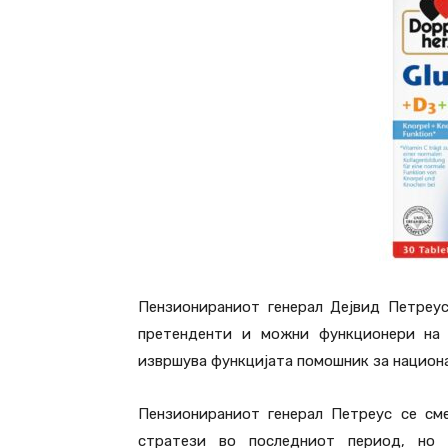
Пензионираниот генерал Дејвид Петреу
претенденти и можни функционери на 
извршува функцијата помошник за национ
Пензионираниот генерал Петреус се см
стратези во последниот период, но