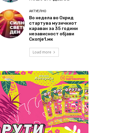
АКТУЕЛНО
Во недела во Охрид
стартува музичкиот
караван за 35 години
независност објави
Скопје1.мк
Load more