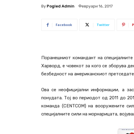
By
Pogled Admin
Февруари 16, 2017
Facebook
Twitter
P
Поранешниот командант на специјалните
Харворд, е човекот за кого се зборува де
безбедност на американскиот претседате
Ова се неофицијални информации, а за
понудата. Тој во периодот од 2011 до 20
команда (CENTCOM) на вооружените сил
специјалните сили на морнарицата, војувал