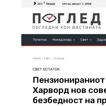
C
22.1
Skopje
петок, август 7, 2026
Почетна
Македонија
Свет
Здра
Home
Свет
Остаток
СВЕТ
ОСТАТОК
Пензионираниот
Харворд нов сов
безбедност на п