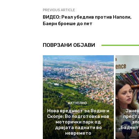
PREVIOUS ARTICLE
ВИДЕО: Реал убедлив против Наполи,
Баерн броеше до пет
ПОВРЗАНИ ОБЈАВИ
АКТУЕЛНО
Нова вредност за Водно и
Јанев
Скопје: Во подготовка нов
прест
моторички парк од
зл
дрвјата паднати во
„Баденте
невремето