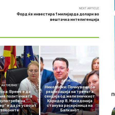
NEXT ARTICLE
Форд ќе инвестира 1 милијарда долари во
вештачка интелигенција
АКТУЕЛНО
АКТУЕЛНО
Николоски: Почнуваме со
ска: Време е да
реализација на третата
П
ане политичката
секција од железничкиот
оупотреба на
Коридор 8, Македонија
р“ и да се усвојат
станува раскрсница на
законите
Балканот