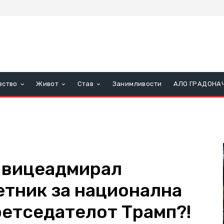
вство
Живот
Став
Занимливости
АЛО ГРАДОНА
 вицеадмирал
етник за национална
ретседателот Трамп?!