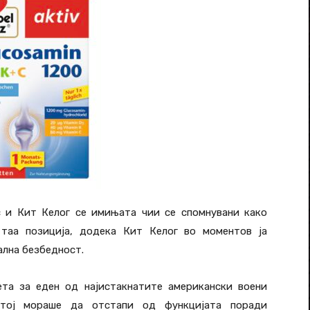
с и Кит Келог се имињата чии се спомнувани како
таа позиција, додека Кит Келог во моментов ја
ална безбедност.
ета за еден од најистакнатите американски воени
 тој мораше да отстапи од функцијата поради