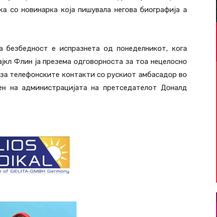
ка со новинарка која пишувала негова биографија а
а безбедност е испразнета од понеделникот, кога
јкл Флин ја презема одговорноста за тоа нецелосно
за телефонските контакти со рускиот амбасадор во
лен на администрацијата на претседателот Доналд