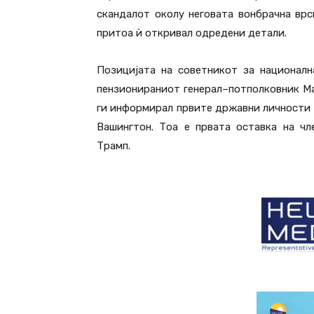
скандалот околу неговата вонбрачна врс
притоа ѝ откривал одредени детали.
Позицијата на советникот за националн
пензионираниот генерал–потполковник Ма
ги информирал првите државни личности 
Вашингтон. Тоа е првата оставка на ч
Трамп.