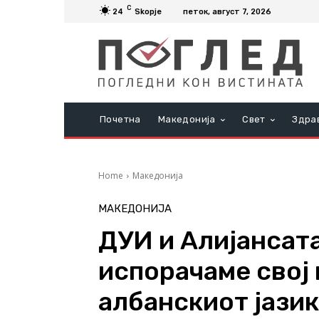
C
24
Skopje
петок, август 7, 2026
Почетна
Македонија
Свет
Здра
Home
Македонија
МАКЕДОНИЈА
ДУИ и Алијансата
испорачаме свој 
албанскиот јазик