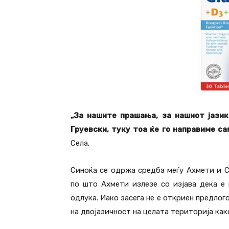
„За нашите прашања, за нашиот јазик
Груевски, туку тоа ќе го направиме с
Села.
Синоќа се одржа средба меѓу Ахмети и С
по што Ахмети излезе со изјава дека е
одлука. Иако засега не е откриен предлог
на двојазичност на целата територија как