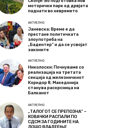
Скопје: Во подготовка нов
моторички парк од дрвјата
паднати во невремето
АКТУЕЛНО
Јаневска: Време е да
престане политичката
злоупотреба на
„Бадентер“ и да се усвојат
законите
АКТУЕЛНО
Николоски: Почнуваме со
реализација на третата
секција од железничкиот
Коридор 8, Македонија
станува раскрсница на
Балканот
АКТУЕЛНО
„ТАЛОГОТ СЕ ПРЕПОЗНА“ –
КОВАЧКИ РАСПАЛИ ПО
СДСМ ЗА ГОДИНИТЕ НА
ЛОШО ВЛАДЕЕЊЕ