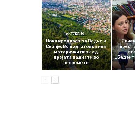
АКТУЕЛНО
Нова вредност за Водно и
Јанев
Скопје: Во подготовка нов
прест
моторички парк од
зл
дрвјата паднати во
„Баденте
невремето