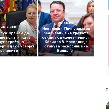
АКТУЕЛНО
АКТУЕЛНО
Николоски: Почнуваме со
ска: Време е да
реализација на третата
ане политичката
секција од железничкиот
оупотреба на
Коридор 8, Македонија
р“ и да се усвојат
станува раскрсница на
законите
Балканот
П