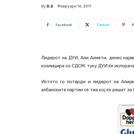
By
D.S
Февруари 16, 2017
Facebook
Twitter
P
Лидерот на ДУИ, Али Ахмети, денес најав
коалицира со СДСМ, туку ДУИ ќе испорача 
Истото го потврди и лидерот на Алијан
албанските партии се тиа кој ќе решат за