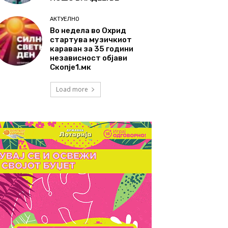
АКТУЕЛНО
Во недела во Охрид
стартува музичкиот
караван за 35 години
независност објави
Скопје1.мк
Load more