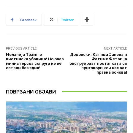
Facebook
Twitter
PREVIOUS ARTICLE
NEXT ARTICLE
Меланија Трамп е
Додовски: Катица Јанева и
вистинска убавица! Но оваа
Фатиме Фетаи ја
министерска сопруга ќе ве
опструираат постапката со
остави без здив!
приговори кои немаат
правна основа!
ПОВРЗАНИ ОБЈАВИ