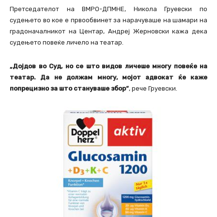
Претседателот на ВМРО-ДПМНЕ, Никола Груевски по
судењето во кое е првообвинет за нарачуваше на шамари на
градоначалникот на Центар, Андреј Жерновски кажа дека
судењето повеќе личело на театар.
„Дојдов во Суд, но се што видов личеше многу повеќе на
театар. Да не должам многу, мојот адвокат ќе каже
попрецизно за што стануваше збор“
, рече Груевски.