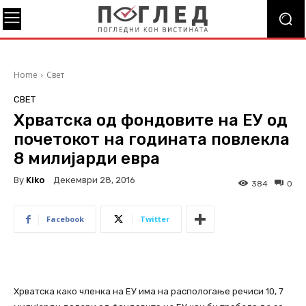
Home
Свет
СВЕТ
Хрватска од фондовите на ЕУ од
почетокот на годината повлекла
8 милијарди евра
By
Kiko
Декември 28, 2016
384
0
Facebook
Twitter
Хрватска како членка на ЕУ има на распологање речиси 10, 7