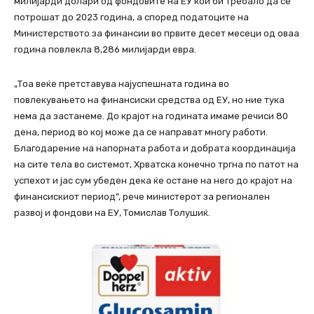
милијарди долари од фондовите на ЕУ кои би требало да се
потрошат до 2023 година, а според податоците на
Министерството за финансии во првите десет месеци од оваа
година повлекла 8,286 милијарди евра.
„Тоа веќе претставува најуспешната година во
повлекувањето на финансиски средства од ЕУ, но ние тука
нема да застанеме. До крајот на годината имаме речиси 80
дена, период во кој може да се направат многу работи.
Благодарение на напорната работа и добрата координација
на сите тела во системот, Хрватска конечно тргна по патот на
успехот и јас сум убеден дека ќе остане на него до крајот на
финансискиот период”, рече министерот за регионален
развој и фондови на ЕУ, Томислав Толушиќ.