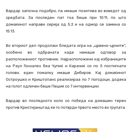
Вардар започна подобро, па имаше позитива во воведот од
средбата. За последен пат тоа беше при 10:11, по што
домаќинот направи серија од 5:2 и на одмор се замина со
15:13.
Во вториот дел продолжи бледата игра на „црвено-црните“,
особено во одбраната каде немаше одговор за
расположениот противник. Најрасположени кај избраниците
на Раул Гонзалез беа Чупиќ и Карачиќ со по 5 постигнати
голови, еден помалку имаше Дибиров. Кај домаќинот
Остроушко и Криштопанс реализираа по 7 погодоци, додека
на голот одличен беше Пешиќ со 7 интервенции.
Вардар во последното коло со победа на домашен терен
против Кристијанштад ќе го потврди првото место во групата.