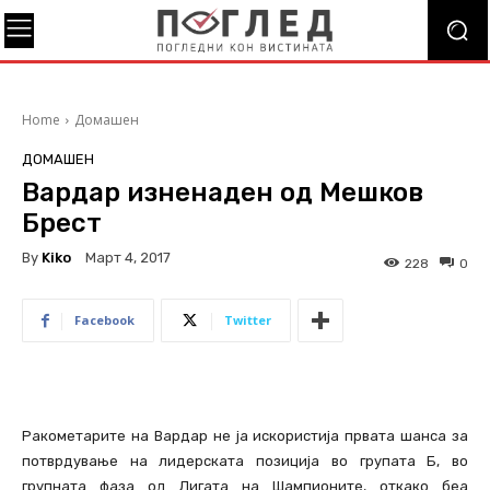
Home
Домашен
ДОМАШЕН
Вардар изненаден од Мешков
Брест
By
Kiko
Март 4, 2017
228
0
Facebook
Twitter
Ракометарите на Вардар не ја искористија првата шанса за
потврдување на лидерската позиција во групата Б, во
групната фаза од Лигата на Шампионите, откако беа