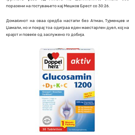
поразени на гостувањето кај Мешков Брест со 30:26.
Домаќинот на оваа средба настапи без Атман, Тујменцев и
Џамали, но и покрај тоа одиграа еден маестарлен дуел, кој на
крајот и повеќе од заслужено го добија.