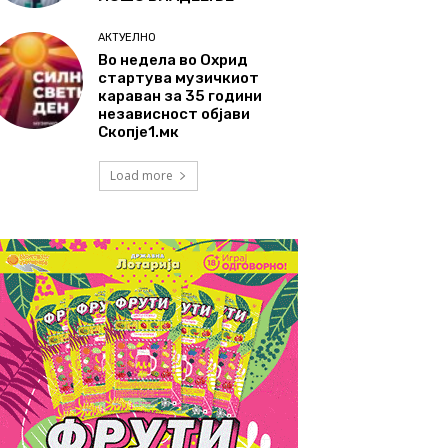
АКТУЕЛНО
Во недела во Охрид
стартува музичкиот
караван за 35 години
независност објави
Скопје1.мк
Load more