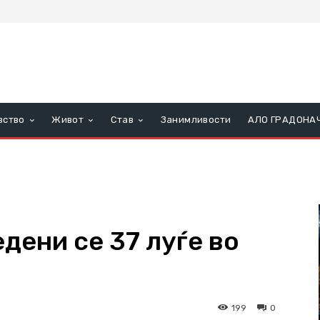
вство
Живот
Став
Занимливости
АЛО ГРАДОНА
едени се 37 луѓе во
с
199
0