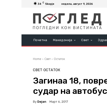
C
34
Skopje
недела, август 9, 2026
Почетна
Македонија
Свет
Здра
Home
Свет
Остаток
СВЕТ
ОСТАТОК
Загинаа 18, повр
судар на автобу
By
Dejan
Март 6, 2017