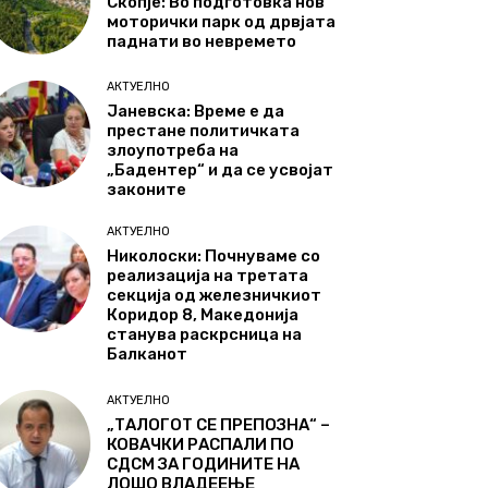
Скопје: Во подготовка нов
моторички парк од дрвјата
паднати во невремето
АКТУЕЛНО
Јаневска: Време е да
престане политичката
злоупотреба на
„Бадентер“ и да се усвојат
законите
АКТУЕЛНО
Николоски: Почнуваме со
реализација на третата
секција од железничкиот
Коридор 8, Македонија
станува раскрсница на
Балканот
АКТУЕЛНО
„ТАЛОГОТ СЕ ПРЕПОЗНА“ –
КОВАЧКИ РАСПАЛИ ПО
СДСМ ЗА ГОДИНИТЕ НА
ЛОШО ВЛАДЕЕЊЕ