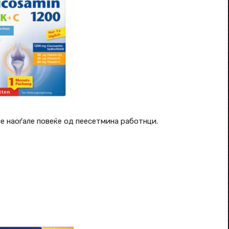
е наоѓале повеќе од пеесетмина работнци.