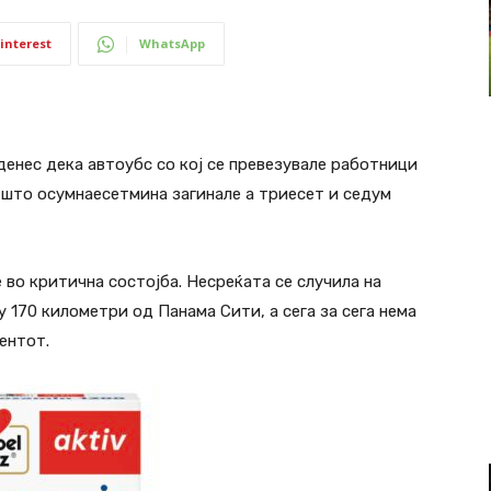
interest
WhatsApp
енес дека автоубс со кој се превезувале работници
 што осумнаесетмина загинале а триесет и седум
 во критична состојба. Несреќата се случила на
 170 километри од Панама Сити, а сега за сега нема
ентот.