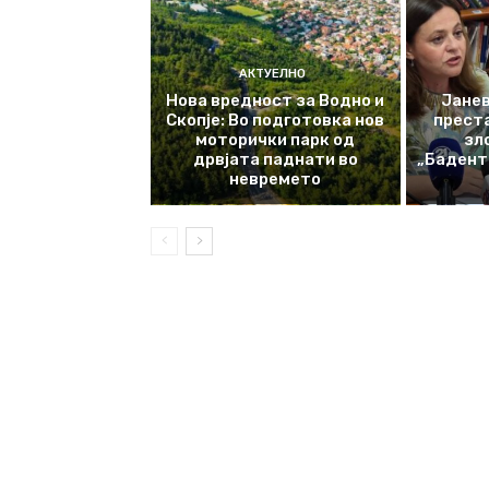
АКТУЕЛНО
Нова вредност за Водно и
Јанев
Скопје: Во подготовка нов
прест
моторички парк од
зл
дрвјата паднати во
„Баденте
невремето