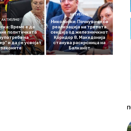
АКТУЕЛНО
АКТУЕЛНО
Николоски: Почнуваме со
ска: Време е да
реализација на третата
ане политичката
секција од железничкиот
оупотреба на
Коридор 8, Македонија
р“ и да се усвојат
станува раскрсница на
законите
Балканот
П