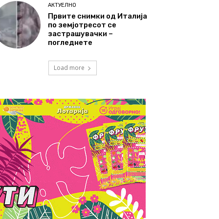
АКТУЕЛНО
Првите снимки од Италија
по земјотресот се
застрашувачки –
погледнете
Load more