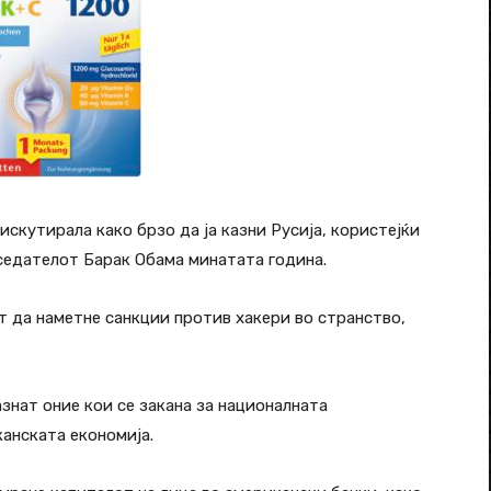
искутирала како брзо да ја казни Русија, користејќи
седателот Барак Обама минатата година.
 да наметне санкции против хакери во странство,
знат оние кои се закана за националната
анската економија.