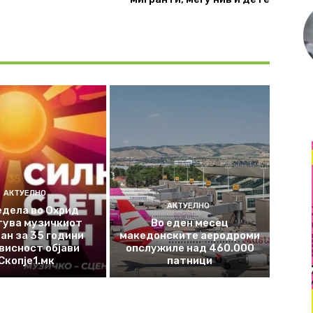
АКТУЕЛНО
АКТУЕЛНО
едела во Охрид
тува музичкиот
Во еден месец
ан за 35 години
македонските аеродроми
висност објави
опслужиле над 460.000
Скопје1.мк
патници