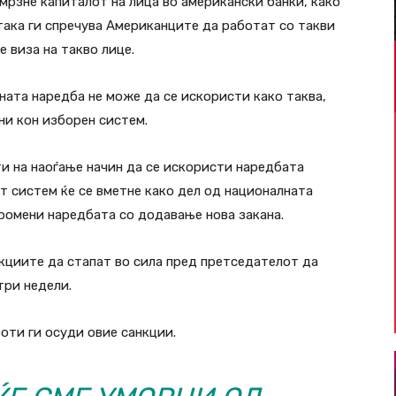
амрзне капиталот на лица во американски банки, како
така ги спречува Американците да работат со такви
 виза на такво лице.
ната наредба не може да се искористи како таква,
ни кон изборен систем.
ти на наоѓање начин да се искористи наредбата
т систем ќе се вметне како дел од националната
промени наредбата со додавање нова закана.
кциите да стапат во сила пред претседателот да
три недели.
оти ги осуди овие санкции.