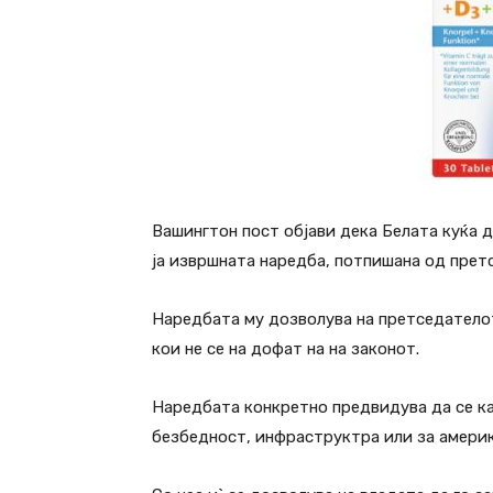
Вашингтон пост објави дека Белата куќа д
ја извршната наредба, потпишана од прет
Наредбата му дозволува на претседателот
кои не се на дофат на на законот.
Наредбата конкретно предвидува да се ка
безбедност, инфраструктра или за америк