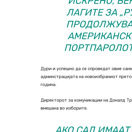
ИСКРЕНО, ВЕ
ЛАГИТЕ ЗА „Р
ПРОДОЛЖУВАА
АМЕРИКАНСКИ
ПОРТПАРОЛОТ
Дури и успешно да се спроведат овие сан
админстрацијата на новоизбраниот претсе
година.
Директорот за комуникации на Доналд Тра
вмешана во изборите.
АКО САД ИМААТ