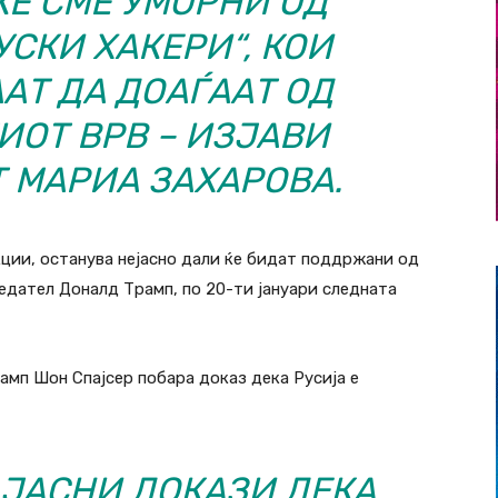
ЌЕ СМЕ УМОРНИ ОД
УСКИ ХАКЕРИ“, КОИ
Т ДА ДОАЃААТ ОД
ОТ ВРВ – ИЗЈАВИ
 МАРИА ЗАХАРОВА.
кции, останува нејасно дали ќе бидат поддржани од
дател Доналд Трамп, по 20-ти јануари следната
мп Шон Спајсер побара доказ дека Русија е
 ЈАСНИ ДОКАЗИ ДЕКА