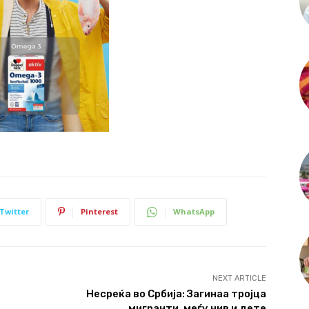
Twitter
Pinterest
WhatsApp
NEXT ARTICLE
Несреќа во Србија: Загинаа тројца
мигранти, меѓу нив и дете