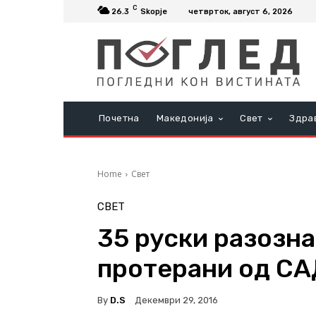
C
26.3
Skopje
четврток, август 6, 2026
Почетна
Македонија
Свет
Здра
Home
Свет
СВЕТ
35 руски разозна
протерани од СА
By
D.S
Декември 29, 2016