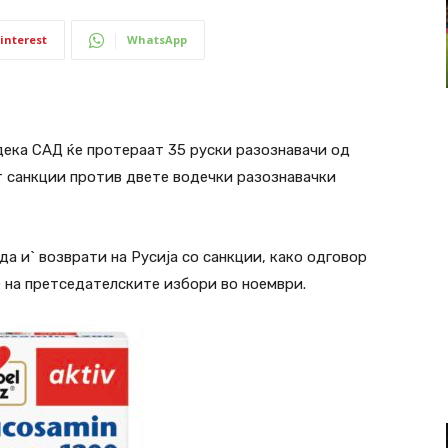
interest
WhatsApp
дека САД ќе протераат 35 руски разознавачи од
ат санкции против двете водечки разознавачки
а и` возврати на Русија со санкции, како одговор
 на претседателските избори во ноември.