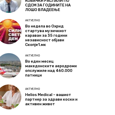
КОВАЧКИ РАСПАЛИ ПО
СДСМ ЗА ГОДИНИТЕ НА
ЛОШО ВЛАДЕЕЊЕ
АКТУЕЛНО
Во недела во Охрид
стартува музичкиот
караван за 35 години
независност објави
Скопје1.мк
АКТУЕЛНО
Во еден месец
македонските аеродроми
опслужиле над 460.000
патници
АКТУЕЛНО
Helios Medical – вашиот
партнер за здрави коски и
активен живот