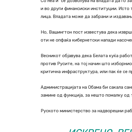
Со неа и` се дозволува на владата да го з
и во други финансиски институции. Исто 
лица. Владата може да забрани и издавање
Но, Вашингтон пост известува дека изврш
оти не опфаќа кибернетски напади насоче
Весникот објавува дека Белата куќа рабо
против Русите, на тој начин што изборнио
критична инфраструктура, или пак ќе се 
Администрацијата на Обама би сакала сан
замине од функција, за нешто помалку од 
Руското министерство за надворешни раб