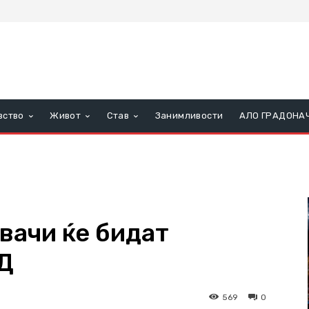
вство
Живот
Став
Занимливости
АЛО ГРАДОНА
вачи ќе бидат
Д
569
0