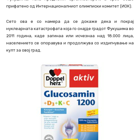
прифатено од Интернационалниот олимписки комитет (ИОК).
Сето ова е со намера да се докаже дека и покрај
нуклеарната катастрофата која го снајде градот Фукушима во
2011 година, каде загинаа или исчезнаа над 18.000 лица,
населението се опоравува и продолжува со издигнување на
култ за овој град.