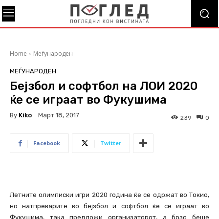
Home
Меѓународен
МЕЃУНАРОДЕН
Бејзбол и софтбол на ЛОИ 2020
ќе се играат во Фукушима
By
Kiko
Март 18, 2017
239
0
Facebook
Twitter
Летните олимписки игри 2020 година ќе се одржат во Токио,
но натпреварите во бејзбол и софтбол ќе се играат во
Фукушима, така предложи организаторот, а брзо беше