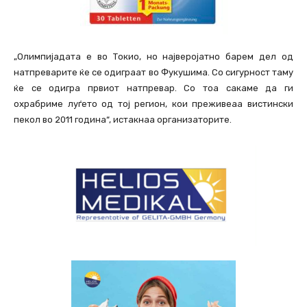
„Олимпијадата е во Токио, но најверојатно барем дел од
натпреварите ќе се одиграат во Фукушима. Со сигурност таму
ќе се одигра првиот натпревар. Со тоа сакаме да ги
охрабриме луѓето од тој регион, кои преживеаа вистински
пекол во 2011 година“, истакнаа организаторите.