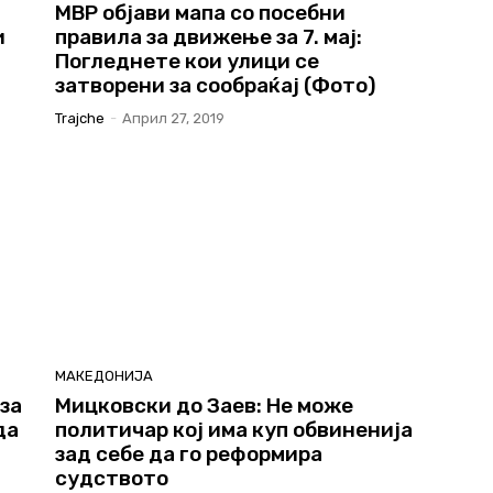
МВР објави мапа со посебни
и
правила за движење за 7. мај:
Погледнете кои улици се
затворени за сообраќај (Фото)
Trajche
-
Април 27, 2019
МАКЕДОНИЈА
за
Мицковски до Заев: Не може
да
политичар кој има куп обвиненија
зад себе да го реформира
судството