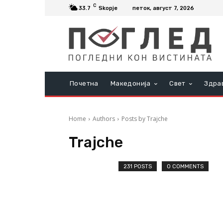
C
33.7
Skopje
петок, август 7, 2026
Почетна
Македонија
Свет
Здра
Home
Authors
Posts by Trajche
Trajche
231 POSTS
0 COMMENTS