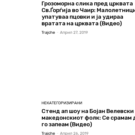
Грозоморна слика пред црквата
Св.Ѓорѓија во Чаир: Малолетниц
упатуваа пцовки и ја удираа
вратата на црквата (Видео)
Trajche
-
Април 27, 2019
НЕКАТЕГОРИЗИРАНИ
Стенд ап шоу на Бојан Велевски 
македонскиот фолк: Се срамам 
го запеам (Видео)
Trajche
-
Април 26, 2019