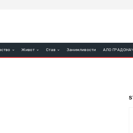
вство
Живот
Став
Занимливости
АЛО ГРАДОНА
S