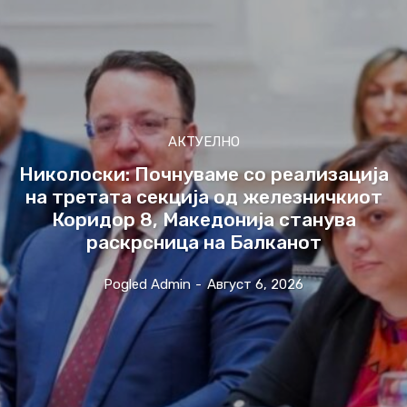
АКТУЕЛНО
Николоски: Почнуваме со реализација
на третата секција од железничкиот
Коридор 8, Македонија станува
раскрсница на Балканот
Pogled Admin
-
Август 6, 2026