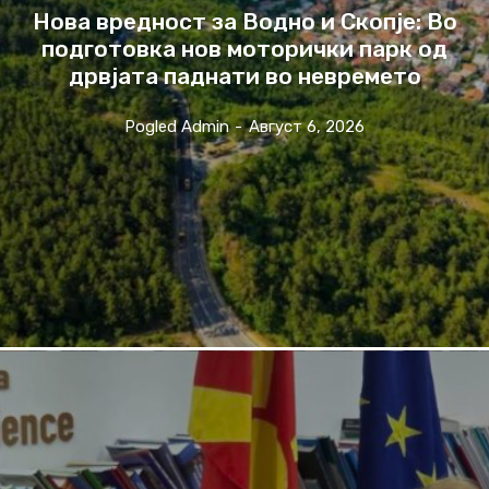
Нова вредност за Водно и Скопје: Во
подготовка нов моторички парк од
дрвјата паднати во невремето
Pogled Admin
-
Август 6, 2026