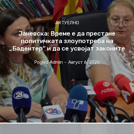
АКТУЕЛНО
Јаневска: Време е да престане
политичката злоупотреба на
„Бадентер“ и да се усвојат законите
Pogled Admin
-
Август 6, 2026