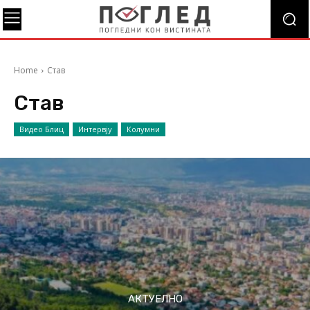
Home
Став
Став
Видео Блиц
Интервју
Колумни
АКТУЕЛНО