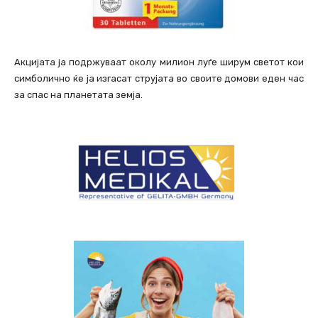
Акцијата ја подржуваат околу милион луѓе ширум светот кои
симболично ќе ја изгасат струјата во своите домови еден час
за спас на планетата земја.