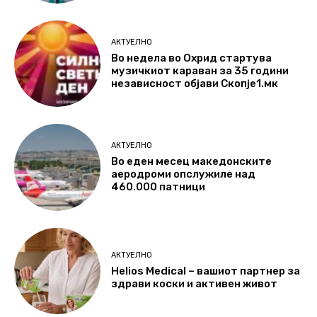
АКТУЕЛНО
Во недела во Охрид стартува
музичкиот караван за 35 години
независност објави Скопје1.мк
АКТУЕЛНО
Во еден месец македонските
аеродроми опслужиле над
460.000 патници
АКТУЕЛНО
Helios Medical – вашиот партнер за
здрави коски и активен живот