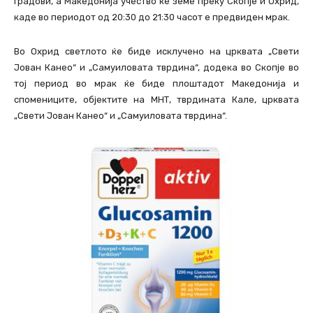
градови, а Македонија учество ќе земе преку Скопје и Охрид,
каде во периодот од 20:30 до 21:30 часот е предвиден мрак.
Во Охрид светлото ќе биде исклучено на црквата „Свети
Јован Канео“ и „Самуиловата тврдина“, додека во Скопје во
тој период во мрак ќе биде плоштадот Македонија и
спомениците, објектите на МНТ, тврдината Кале, црквата
„Свети Јован Канео“ и „Самуиловата тврдина“.