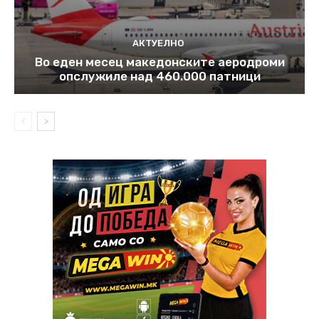
АКТУЕЛНО
Во еден месец македонските аеродроми
опслужиле над 460.000 патници