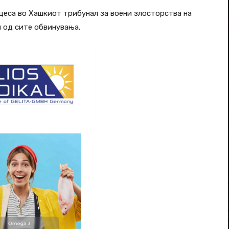
оцеса во Хашкиот трибунал за воени злосторства на
н од сите обвинувања.