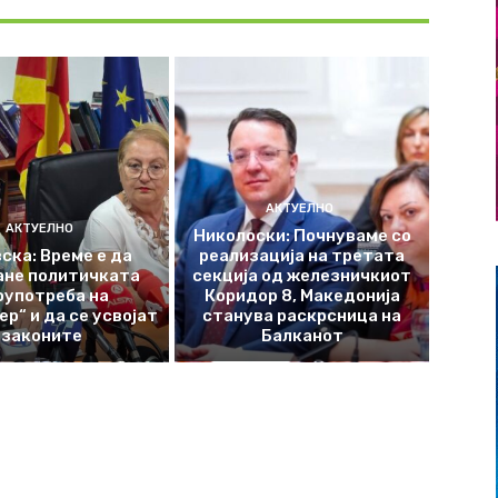
АКТУЕЛНО
АКТУЕЛНО
Николоски: Почнуваме со
ска: Време е да
реализација на третата
ане политичката
секција од железничкиот
оупотреба на
Коридор 8, Македонија
р“ и да се усвојат
станува раскрсница на
законите
Балканот