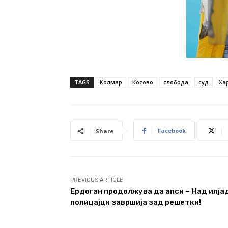
TAGS
Колмар
Косово
слобода
суд
Ха
Facebook
Share
PREVIOUS ARTICLE
Ердоган продолжува да апси – Над илја
полицајци завршија зад решетки!