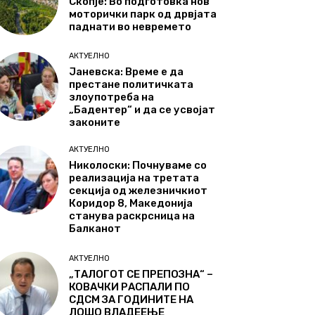
Скопје: Во подготовка нов
моторички парк од дрвјата
паднати во невремето
АКТУЕЛНО
Јаневска: Време е да
престане политичката
злоупотреба на
„Бадентер“ и да се усвојат
законите
АКТУЕЛНО
Николоски: Почнуваме со
реализација на третата
секција од железничкиот
Коридор 8, Македонија
станува раскрсница на
Балканот
АКТУЕЛНО
„ТАЛОГОТ СЕ ПРЕПОЗНА“ –
КОВАЧКИ РАСПАЛИ ПО
СДСМ ЗА ГОДИНИТЕ НА
ЛОШО ВЛАДЕЕЊЕ