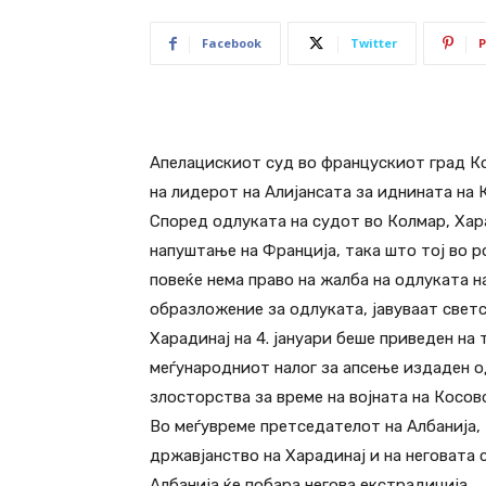
Facebook
Twitter
P
Апелацискиот суд во францускиот град Ко
на лидерот на Алијансата за иднината на
Според одлуката на судот во Колмар, Хара
напуштање на Франција, така што тој во р
повеќе нема право на жалба на одлуката н
образложение за одлуката, јавуваат светс
Харадинај на 4. јануари беше приведен на 
меѓународниот налог за апсење издаден о
злосторства за време на војната на Косово
Во меѓувреме претседателот на Албанија,
државјанство на Харадинај и на неговата
Албанија ќе побара негова екстрадиција.