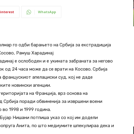
interest
WhatsApp
лмар го одби барањето на Србија за екстрадиција
 Косово, Рамуш Харадинај
динај е ослободен и е укината забраната за негово
ок од 24 часа може да се врати на Косово. Србија
а францускиот апелациски суд, кој не даде
ките новински агенции.
територијата на Франција, врз основа на
д Србија поради обвиненија за извршени воени
 во 1998 и 1999 година.
 Бујар Нишани потпиша указ со кој им додели
 сопруга Анита, по што медиумите шпекулираа дека и