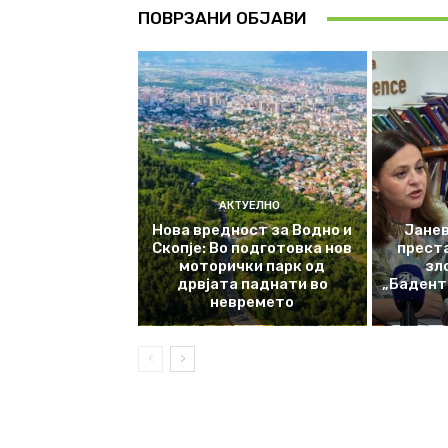
ПОВРЗАНИ ОБЈАВИ
АКТУЕЛНО
Нова вредност за Водно и
Јанев
Скопје: Во подготовка нов
прест
моторички парк од
зл
дрвјата паднати во
„Баденте
невремето