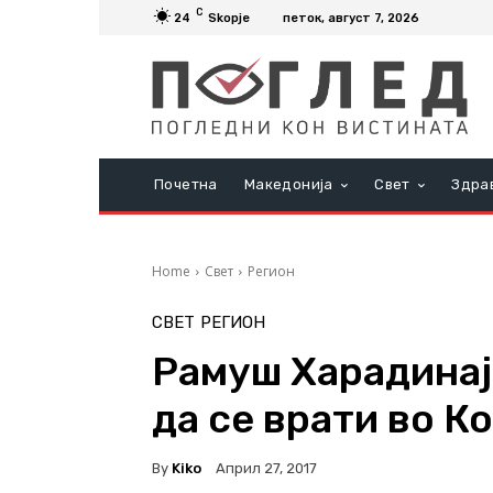
C
24
Skopje
петок, август 7, 2026
Почетна
Македонија
Свет
Здра
Home
Свет
Регион
СВЕТ
РЕГИОН
Рамуш Харадинај
да се врати во К
By
Kiko
Април 27, 2017