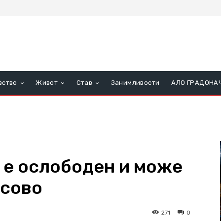
вство
Живот
Став
Занимливости
АЛО ГРАДОНА
 е ослободен и може
осово
271
0