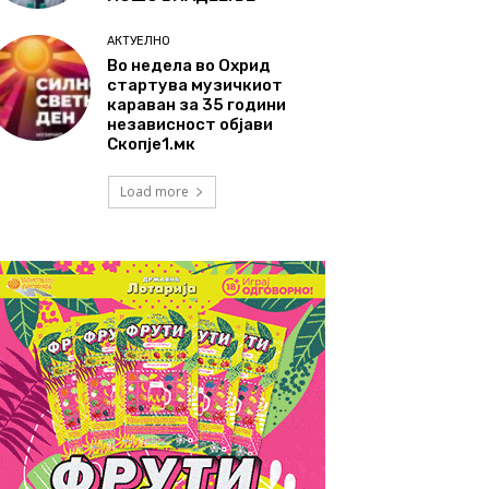
АКТУЕЛНО
Во недела во Охрид
стартува музичкиот
караван за 35 години
независност објави
Скопје1.мк
Load more