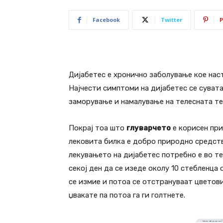
Facebook
Twitter
P
Дијабетес е хронично заболување кое нас
Најчести симптоми на дијабетес се сувата
заморување и намалување на телесната т
Покрај тоа што
глуварчето
е корисен при
лековита билка е добро природно средств
лекувањето на дијабетес потребно е во те
секој ден да се изеде околу 10 стебленца
се измие и потоа се отстрануваат цветови
џвакате па потоа га ги голтнете.