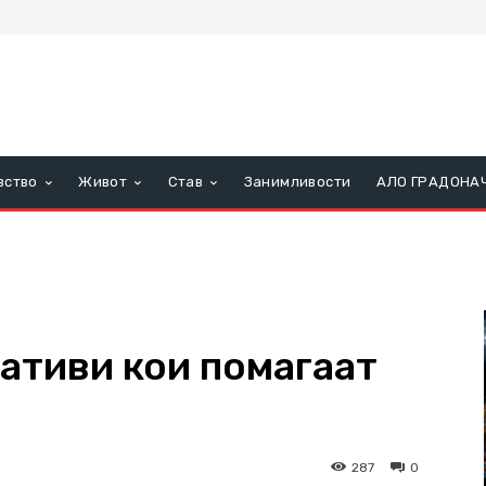
вство
Живот
Став
Занимливости
АЛО ГРАДОНА
ативи кои помагаат
287
0