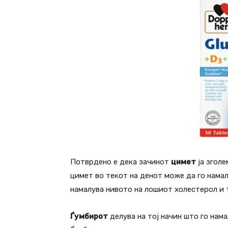
Потврдено е дека зачинот
цимет
ја зголе
цимет во текот на денот може да го намал
намалува нивото на лошиот холестерол и 
Ѓумбирот
делува на тој начин што го нама