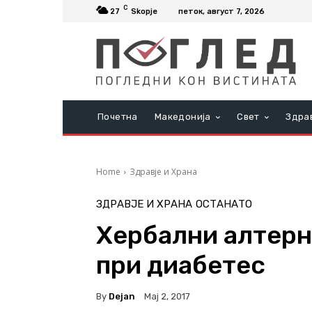
C
27
Skopje
петок, август 7, 2026
Почетна
Македонија
Свет
Здра
Home
Здравје и Храна
ЗДРАВЈЕ И ХРАНА
ОСТАНАТО
Хербални алтерн
при диабетес
By
Dejan
Мај 2, 2017