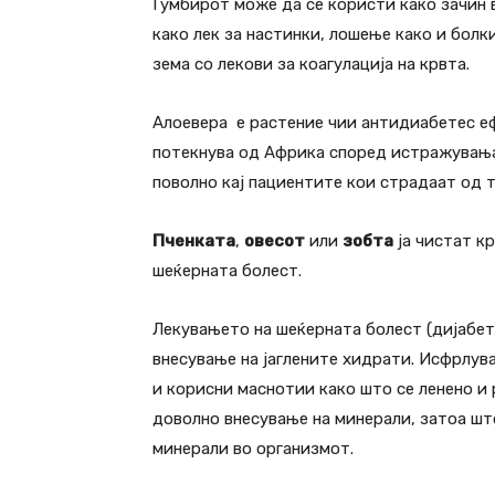
Ѓумбирот може да се користи како зачин в
како лек за настинки, лошење како и болки
зема со лекови за коагулација на крвта.
Алоевера е растение чии антидиабетес еф
потекнува од Африка според истражувањат
поволно кај пациентите кои страдаат од т
Пченката
,
овесот
или
зобта
ја чистат к
шеќерната болест.
Лекувањето на шеќерната болест (дијабет
внесување на јаглените хидрати. Исфрлув
и корисни маснотии како што се ленено и
доволно внесување на минерали, затоа шт
минерали во организмот.