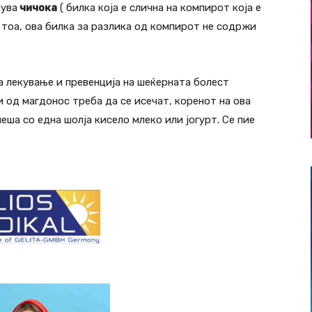
чува
чичока
( билка која е слична на компирот која е
 тоа, ова билка за разлика од компирот не содржи
а лекување и превенција на шеќерната болест
и од магдонос треба да се исечат, коренот на ова
меша со една шолја кисело млеко или јогурт. Се пие