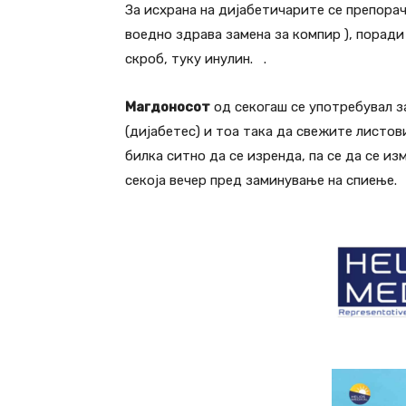
За исхрана на дијабетичарите се препора
воедно здрава замена за компир ), поради
скроб, туку инулин. .
Магдоносот
од секогаш се употребувал з
(дијабетес) и тоа така да свежите листов
билка ситно да се изренда, па се да се из
секоја вечер пред заминување на спиење.