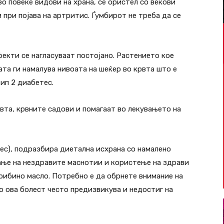
о повеќе видови на храна, се ористел со векови
 при појава на артритис. Ѓумбирот не треба да се
екти се нагласуваат постојано. Растението кое
а ги намалува нивоата на шеќер во крвта што е
ип 2 диабетес.
рвта, крвните садови и помагаат во лекувањето на
ес), подразбира диетална исхрана со намалено
ање на нездравите маснотии и користење на здрави
 рибино масло. Потребно е да обрнете внимание на
о ова болест често предизвикува и недостиг на