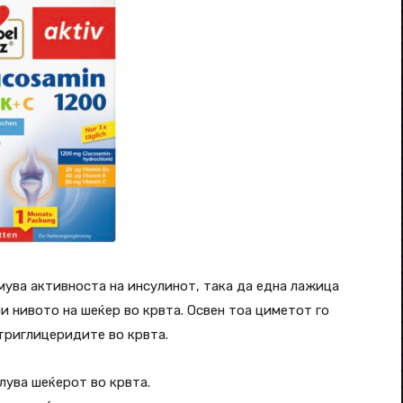
мува активноста на инсулинот, така да една лажица
и нивото на шеќер во крвта. Освен тоа циметот го
триглицеридите во крвта.
лува шеќерот во крвта.