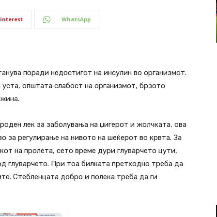
interest
WhatsApp
танува поради недостигот на инсулин во организмот.
 уста, општата слабост на организмот, брзото
ежина.
роден лек за заболувања на џигерот и жолчката, ова
о за регулирање на нивото на шеќерот во крвта. За
кот на пролета, сето време дури глуварчето цути,
 од глуварчето. При тоа билката претходно треба да
те. Стебленцата добро и полека треба да ги