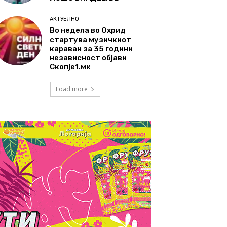
АКТУЕЛНО
Во недела во Охрид
стартува музичкиот
караван за 35 години
независност објави
Скопје1.мк
Load more