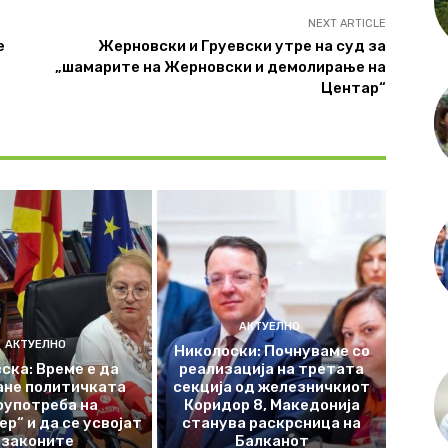
NEXT ARTICLE
е
Жерновски и Груевски утре на суд за
„шамарите на Жерновски и демолирање на
Центар“
АКТУЕЛНО
АКТУЕЛНО
Николоски: Почнуваме со
ска: Време е да
реализација на третата
ане политичката
секција од железничкиот
оупотреба на
Коридор 8, Македонија
р“ и да се усвојат
станува раскрсница на
законите
Балканот