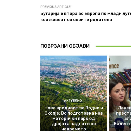
PREVIOUS ARTICLE
Бугарија е втора во Европа по млади луѓ
кои живеат со своите родители
ПОВРЗАНИ ОБЈАВИ
АКТУЕЛНО
Нова вредност за Водно и
Јанев
Скопје: Во подготовка нов
прест
моторички парк од
зл
дрвјата паднати во
„Баденте
невремето