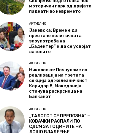
Скопје: Во подготовка нов
моторички парк од дрвјата
паднати во невремето
АКТУЕЛНО
Јаневска: Време е да
престане политичката
злоупотреба на
„Бадентер“ и да се усвојат
законите
АКТУЕЛНО
Николоски: Почнуваме со
реализација на третата
секција од железничкиот
Коридор 8, Македонија
станува раскрсница на
Балканот
АКТУЕЛНО
„ТАЛОГОТ СЕ ПРЕПОЗНА“ –
КОВАЧКИ РАСПАЛИ ПО
СДСМ ЗА ГОДИНИТЕ НА
ЛОШО ВЛАДЕЕЊЕ