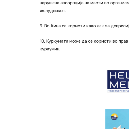
нарушена апсорпција на масти во организм
желудникот.
9. Во Кина се користи како лек за депреси
10. Куркумата може да се користи во прав 
куркумин.