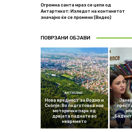
Огромна санта мраз се цепи од
Антартикот: Изледот на континетот
значајно ќе се промени (Видео)
ПОВРЗАНИ ОБЈАВИ
АКТУЕЛНО
Нова вредност за Водно и
Јанев
Скопје: Во подготовка нов
прест
моторички парк од
зл
дрвјата паднати во
„Баденте
невремето