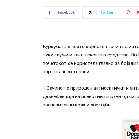
Facebook
Twitter
P
Куркумата е често користен зачин во источ
туку служи и како лековито средство. Во 
почетокот се користела главно за бојади
портокалови тонови.
1. Зачинот е природен антисептички и ант
дезинфекција на исекотини и рани од изго
воспалителни кожни состојби.