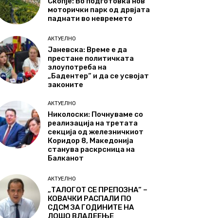
Скопје: Во подготовка нов
моторички парк од дрвјата
паднати во невремето
АКТУЕЛНО
Јаневска: Време е да
престане политичката
злоупотреба на
„Бадентер“ и да се усвојат
законите
АКТУЕЛНО
Николоски: Почнуваме со
реализација на третата
секција од железничкиот
Коридор 8, Македонија
станува раскрсница на
Балканот
АКТУЕЛНО
„ТАЛОГОТ СЕ ПРЕПОЗНА“ –
КОВАЧКИ РАСПАЛИ ПО
СДСМ ЗА ГОДИНИТЕ НА
ЛОШО ВЛАДЕЕЊЕ