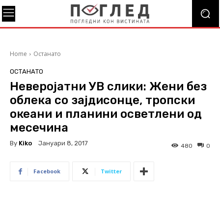
Home
Останато
ОСТАНАТО
Неверојатни УВ слики: Жени без
облека со зајдисонце, тропски
океани и планини осветлени од
месечина
By
Kiko
Јануари 8, 2017
480
0
Facebook
Twitter