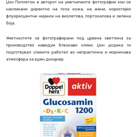
Џон Поплетон е авторот на уметничките фотографии кои се
насликани директно на гола кожа, на жени, користејќи
флуоресцентни нијанси на виолетова, портокалова и зелена
боја.
Уметностите се фотографирани под црвена светлина за
производство навидум блескави слики. Џон додека ги
подготвувал сликите работел во непрактична и морничава
атмосфера за еден дизајнер.