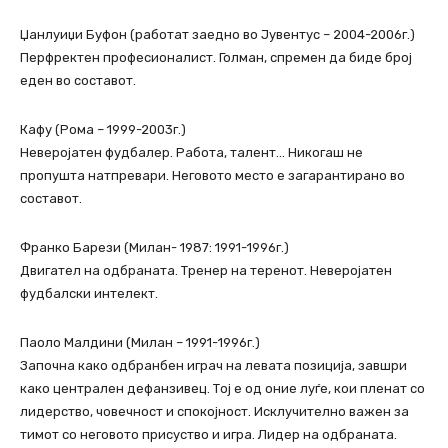
Џанлуиџи Буфон (работат заедно во Јувентус – 2004-2006г.)
Перфректен професионалист. Голман, спремен да биде број
еден во составот.
Кафу (Рома – 1999-2003г.)
Неверојатен фудбалер. Работа, талент… Никогаш не
пропушта натпревари. Неговото место е загарантирано во
составот.
Франко Барези (Милан- 1987: 1991-1996г.)
Двигател на одбраната. Тренер на теренот. Неверојатен
фудбалски интелект.
Паоло Малдини (Милан – 1991-1996г.)
Започна како одбранбен играч на левата позиција, завшри
како централен дефанзивец. Тој е од оние луѓе, кои пленат со
лидерство, човечност и спокојност. Исклучително важен за
тимот со неговото присуство и игра. Лидер на одбраната.