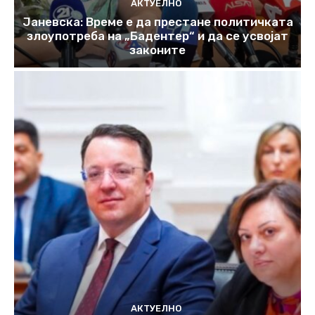
АКТУЕЛНО
Јаневска: Време е да престане политичката
злоупотреба на „Бадентер“ и да се усвојат
законите
АКТУЕЛНО