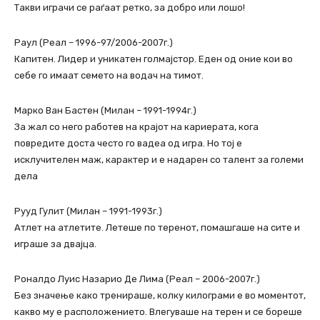
Такви играчи се раѓаат ретко, за добро или лошо!
Раул (Реал – 1996-97/2006-2007г.)
Капитен. Лидер и уникатен голмајстор. Еден од оние кои во
себе го имаат семето на водач на тимот.
Марко Ван Бастен (Милан – 1991-1994г.)
За жал со него работев на крајот на кариерата, кога
повредите доста често го вадеа од игра. Но тој е
исклучителен маж, карактер и е надарен со талент за големи
дела
Рууд Гулит (Милан – 1991-1993г.)
Атлет на атлетите. Летеше по теренот, помашгаше на сите и
играше за двајца.
Роналдо Луис Назарио Де Лима (Реал – 2006-2007г.)
Без значење како тренираше, колку килограми е во моментот,
какво му е расположението. Влегуваше на терен и се бореше