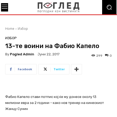
Home
Избор
ИЗБОР
13-те воини на Фабио Капело
By
Pogled Admin
Јуни 22, 2017
299
0
Facebook
Twitter
Фабио Капело стави потпис кој ќе му донесе околу 13
милиони евра за 2 години – како нов тренер на кинескиот
Жанцу Сунин