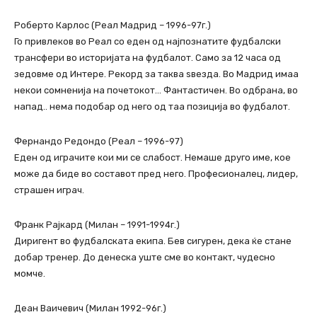
Роберто Карлос (Реал Мадрид – 1996-97г.)
Го привлеков во Реал со еден од најпознатите фудбалски
трансфери во историјата на фудбалот. Само за 12 часа од
зедовме од Интере. Рекорд за таква ѕвезда. Во Мадрид имаа
некои сомненија на почетокот… Фантастичен. Во одбрана, во
напад.. нема подобар од него од таа позиција во фудбалот.
Фернандо Редондо (Реал – 1996-97)
Еден од играчите кои ми се слабост. Немаше друго име, кое
може да биде во составот пред него. Професионалец, лидер,
страшен играч.
Франк Рајкард (Милан – 1991-1994г.)
Диригент во фудбалската екипа. Бев сигурен, дека ќе стане
добар тренер. До денеска уште сме во контакт, чудесно
момче.
Деан Ваичевич (Милан 1992-96г.)