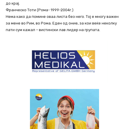
до крај.
Франческо Тоти (Рома- 1999-2004г.)
Нема како да помине оваа листа без него. Тој е многу важен
за мене во Рим, во Рома. Еден од оние, за кои веќе неколку
пати сум кажал – вистински лав лидер на групата.