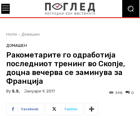
Home
Домашен
ДОМАШЕН
Ракометарите го одработија
последниот тренинг во Скопје,
доцна вечерва се заминува за
Франција
By
S.s.
Јануари 9, 2017
398
0
Facebook
Twitter