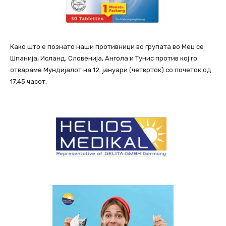
Како што е познато наши противници во групата во Мец се
Шпанија, Исланд, Словенија, Ангола и Тунис против кој го
отвараме Мундијалот на 12. јануари (четврток) со почеток од
17.45 часот.