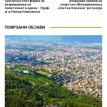
Граѓанска платформа за
Вооружен грабеж на
разрешување на
спортска обложувалница
политичката криза – Проф.
„Златна Копачка“ во Скопје
д-р Ненад Новковски
ПОВРЗАНИ ОБЈАВИ