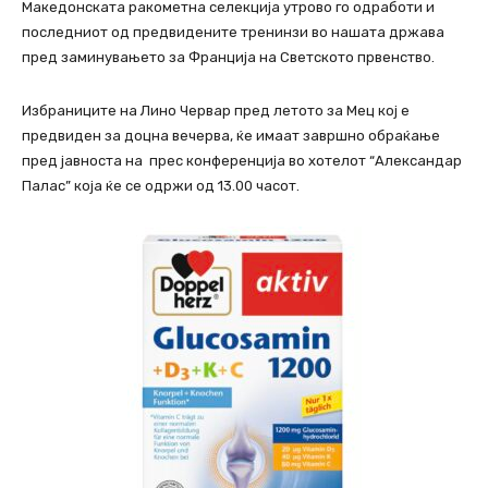
Македонската ракометна селекција утрово го одработи и
последниот од предвидените тренинзи во нашата држава
пред заминувањето за Франција на Светското првенство.
Избраниците на Лино Червар пред летото за Мец кој е
предвиден за доцна вечерва, ќе имаат завршно обраќање
пред јавноста на прес конференција во хотелот “Александар
Палас” која ќе се одржи од 13.00 часот.