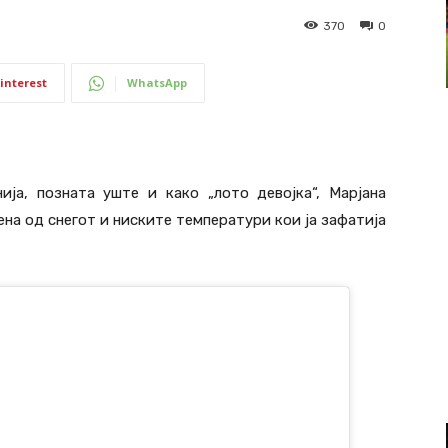
370
0
interest
WhatsApp
ија, позната уште и како „лото девојка“, Марјана
на од снегот и ниските температури кои ја зафатија