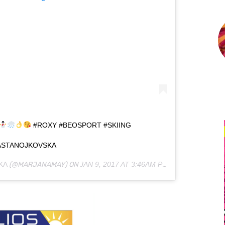
#ROXY #BEOSPORT #SKIING
ASTANOJKOVSKA
KA
(@MARJANAMAY) ON
JAN 9, 2017 AT 3:46AM PST