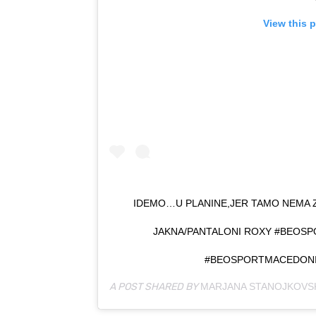
View this 
IDEMO…U PLANINE,JER TAMO NEMA 
JAKNA/PANTALONI ROXY #BEOSP
#BEOSPORTMACEDONI
A POST SHARED BY
MARJANA STANOJKOVS