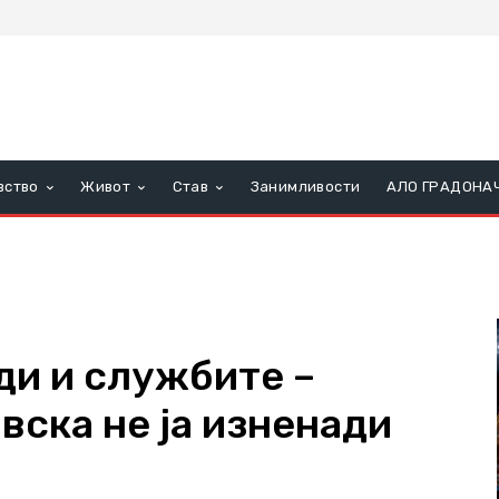
вство
Живот
Став
Занимливости
АЛО ГРАДОНА
ди и службите –
вска не ја изненади