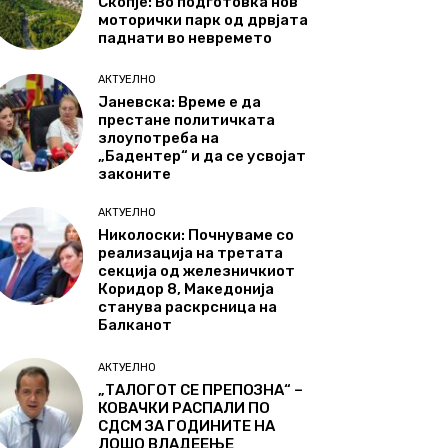
Скопје: Во подготовка нов
моторички парк од дрвјата
паднати во невремето
АКТУЕЛНО
Јаневска: Време е да
престане политичката
злоупотреба на
„Бадентер“ и да се усвојат
законите
АКТУЕЛНО
Николоски: Почнуваме со
реализација на третата
секција од железничкиот
Коридор 8, Македонија
станува раскрсница на
Балканот
АКТУЕЛНО
„ТАЛОГОТ СЕ ПРЕПОЗНА“ –
КОВАЧКИ РАСПАЛИ ПО
СДСМ ЗА ГОДИНИТЕ НА
ЛОШО ВЛАДЕЕЊЕ