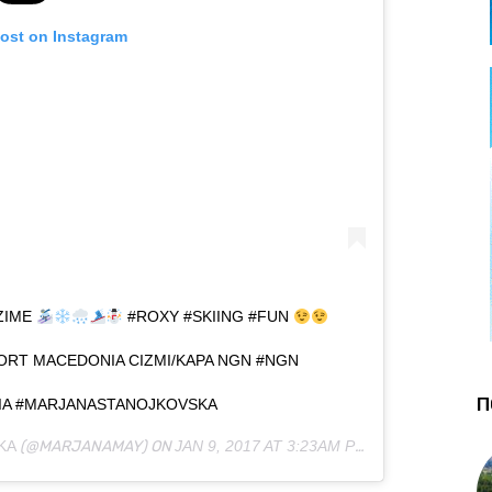
post on Instagram
ZIME
#ROXY #SKIING #FUN
ORT MACEDONIA CIZMI/KAPA NGN #NGN
П
A #MARJANASTANOJKOVSKA
KA
(@MARJANAMAY) ON
JAN 9, 2017 AT 3:23AM PST