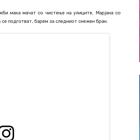
би мака мачат со чистење на улиците, Марјана со
 се подготват, барем за следниот снежен бран.