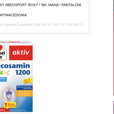
 #BEOSPORT ROXY / SKI JAKNA / PANTALONI
ORTMACEDONIA
KA
(@MARJANAMAY) ON
JAN 9, 2017 AT 3:42AM PST