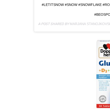
#LETITSNOW #SNOW #SNOWFLAKE #ROXY
#BEOSP
A POST SHARED BY
MARJANA STANOJKOVS