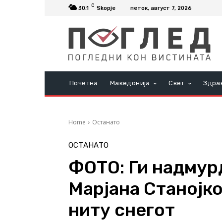
C
30.1
Skopje
петок, август 7, 2026
Почетна
Македонија
Свет
Здра
Home
Останато
ОСТАНАТО
ФОТО: Ги надмур
Марјана Станојко
ниту снегот