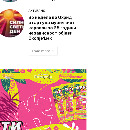
АКТУЕЛНО
Во недела во Охрид
стартува музичкиот
караван за 35 години
независност објави
Скопје1.мк
Load more