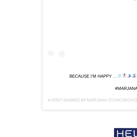
BECAUSE I'M HAPPY …
#MARJAN
A POST SHARED BY
MARJANA STANOJKOVS