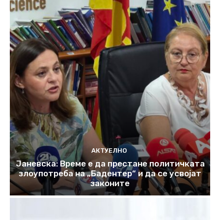
АКТУЕЛНО
Јаневска: Време е да престане политичката
злоупотреба на „Бадентер“ и да се усвојат
законите