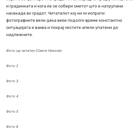
и градинката и кога ќе се собери сметот што е натрупани
насекаде во градот. Читателот кој ни ги испрати
фотографиите вели дека веќе подолго време константно
ситуацијата е ваква и покрај честите апели упатени до
надлежните.
Фото од читател (Свети Николе)
Фото 2
Фото 3
Фото 4
Фото 5
Фото 6