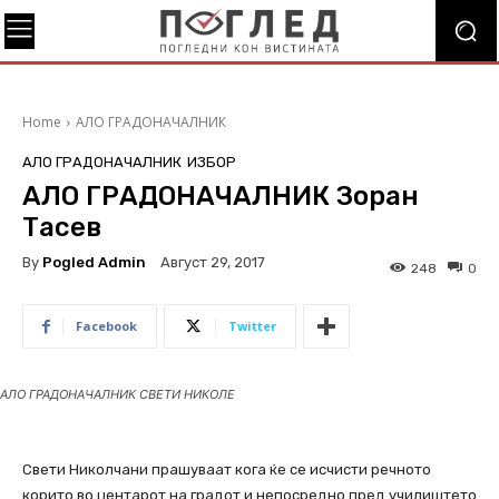
Home
АЛО ГРАДОНАЧАЛНИК
АЛО ГРАДОНАЧАЛНИК
ИЗБОР
АЛО ГРАДОНАЧАЛНИК Зоран
Тасев
By
Pogled Admin
Август 29, 2017
248
0
Facebook
Twitter
АЛО ГРАДОНАЧАЛНИК СВЕТИ НИКОЛЕ
Свети Николчани прашуваат кога ќе се исчисти речното
корито во центарот на градот и непосредно пред училиштето